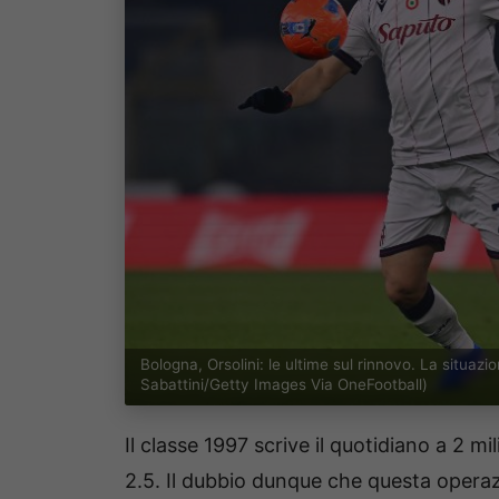
Bologna, Orsolini: le ultime sul rinnovo. La situa
Sabattini/Getty Images Via OneFootball)
Il classe 1997 scrive il quotidiano a 2 m
2.5. Il dubbio dunque che questa operaz