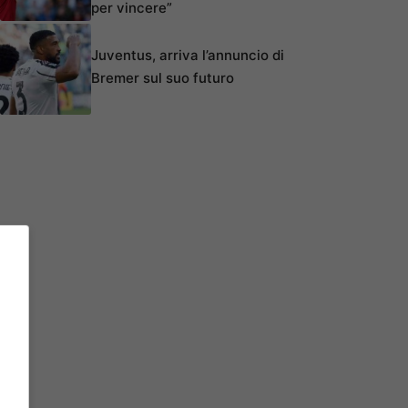
per vincere”
Juventus, arriva l’annuncio di
Bremer sul suo futuro