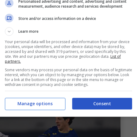
Personalised advertising and content, advertising and content
 Riccardo
Orsolini
, da anni leader indiscusso della
measurement, audience research and services development
adro della situazione ci ha pensato
Il Resto del
Store and/or access information on a device
Learn more
e sul rinnovo. La situazione
Your personal data will be processed and information from your device
(cookies, unique identifiers, and other device data) may be stored by,
accessed by and shared with 319 partners, or used specifically by this
site. We and our partners may use precise geolocation data.
List of
ione di mercato potrebbe essere quella di aver
partners.
per poter confermare
Orsolini
, dal momento
Some vendors may process your personal data on the basis of legitimate
interest, which you can object to by managing your options below. Look
003 assiste anche il numero sette degli emiliani.
for a link at the bottom of this page or in the site menu to manage or
withdraw consent in privacy and cookie settings.
nei però è opportuno fare delle precisazioni.
Manage options
Consent