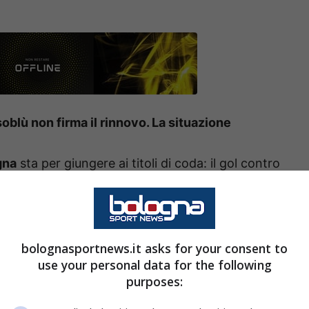
oblù non firma il rinnovo. La situazione
gna
sta per giungere ai titoli di coda: il gol contro
ssoblù del classe 2003, ma al contrario diventa il
percorso inverso, come ampiamente ribadito, è
lasse 2001.
bolognasportnews.it asks for your consent to
use your personal data for the following
po di questa sessione di calciomercato del
purposes:
nei giorni scorsi. Tuttavia a tenere banco è anche