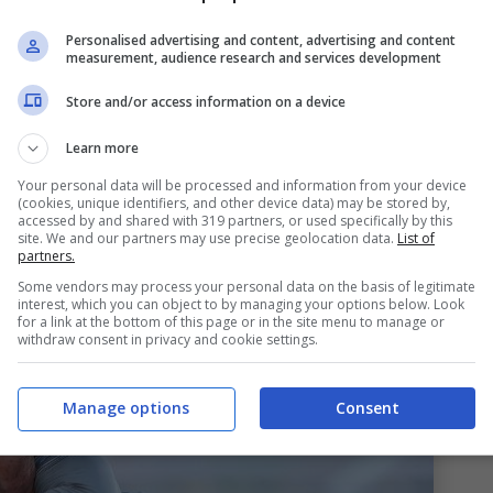
ioiello del Verona
Personalised advertising and content, advertising and content
measurement, audience research and services development
Store and/or access information on a device
ebbe ragionando sul futuro di Ciro
Immobile
.
la causa, complice anche un infortunio che lo ha
Learn more
i. Il classe 1990 sta impiegando più tempo del
Your personal data will be processed and information from your device
(cookies, unique identifiers, and other device data) may be stored by,
rse non sia l’uomo giusto nel sistema di gioco di
accessed by and shared with 319 partners, or used specifically by this
site. We and our partners may use precise geolocation data.
List of
di tecnico, dirigenza e giocatore.
partners.
Some vendors may process your personal data on the basis of legitimate
interest, which you can object to by managing your options below. Look
for a link at the bottom of this page or in the site menu to manage or
withdraw consent in privacy and cookie settings.
Manage options
Consent