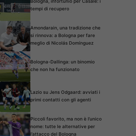
Bologna, infortunio per Casale: i
tempi di recupero
Amondarain, una tradizione che
si rinnova: a Bologna per fare
meglio di Nicolás Domínguez
Bologna-Dallinga: un binomio
che non ha funzionato
Lazio su Jens Odgaard: avviati i
primi contatti con gli agenti
Piccoli favorito, ma non è l’unico
nome: tutte le alternative per
l’attacco del Bologna