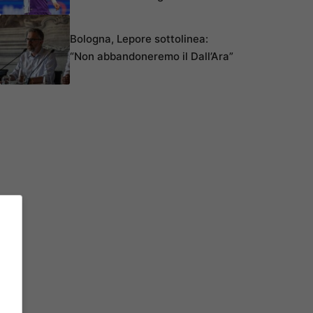
Bologna, Lepore sottolinea:
“Non abbandoneremo il Dall’Ara”