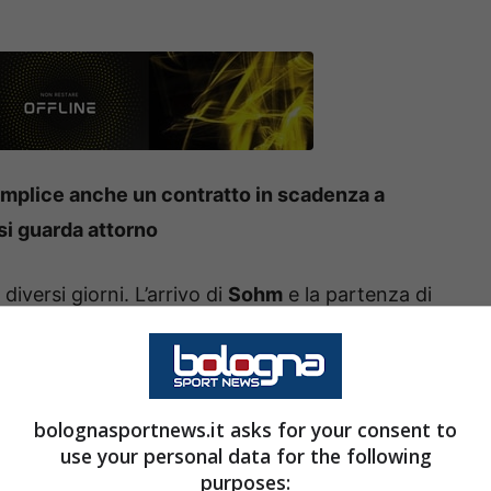
omplice anche un contratto in scadenza a
si guarda attorno
iversi giorni. L’arrivo di
Sohm
e la partenza di
i felsinei, ancora in cerca di rinforzi per poter
a. Tra i reparti finiti sotto la lente di
esto proposito Ciro
Immobile
, arrivato in estate
bolognasportnews.it asks for your consent to
non è più intoccabile, a riferirlo è
Il Resto del
use your personal data for the following
purposes: