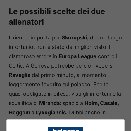
Le possibili scelte dei due
allenatori
Il rientro in porta per
Skorupski
, dopo il lungo
infortunio, non è stato dei migliori visto il
clamoroso errore in
Europa League
contro il
Celtic. A Genova potrebbe perciò rivedersi
Ravaglia
dal primo minuto, al momento
leggermente favorito sul polacco. Scelte
quasi obbligate in difesa, visti gli infortuni e la
squalifica di
Miranda
: spazio a
Holm, Casale,
Heggem e Lykogiannis.
Dubbi anche in
mediana dove
Pobega
insidia
Moro
per una