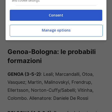
and cookie settings.
(tra
Norton-Cuffy e Sabelli
). A centrocampo
conferme per
Frendrup, Ellertsson e
Consent
Malinovskyi
, in attacco spazio alla
consolidata coppia
Vitinha-Colombo
.
Manage options
Assente
Ostigard
per squalifica.
Genoa-Bologna: le probabili
formazioni
GENOA (3-5-2)
: Leali; Marcandalli, Otoa,
Vasquez; Martin, Malinovskyi, Frendrup,
Ellertsson, Norton-Cuffy/Sabelli; Vitinha,
Colombo. Allenatore: Daniele De Rossi