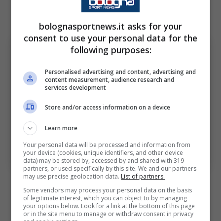
maglia. Possibile ritorno dal primo minuto per
Odgaard
. In avanti spazio a
Castro
.
bolognasportnews.it asks for your
consent to use your personal data for the
following purposes:
Personalised advertising and content, advertising and
content measurement, audience research and
services development
Store and/or access information on a device
Learn more
Le possibili scelte dei due allenatori. Bologna Sport
Your personal data will be processed and information from
News (Foto di Emmanuele Ciancaglini/Getty Images Via
your device (cookies, unique identifiers, and other device
OneFootball)
data) may be stored by, accessed by and shared with 319
partners, or used specifically by this site. We and our partners
may use precise geolocation data.
List of partners.
Lato Genoa la situazione appare più
Some vendors may process your personal data on the basis
delineata: gli unici due ballotaggi per
De Rossi
of legitimate interest, which you can object to by managing
your options below. Look for a link at the bottom of this page
sono in porta (tra Leali e Bijlow) e in corsia
or in the site menu to manage or withdraw consent in privacy