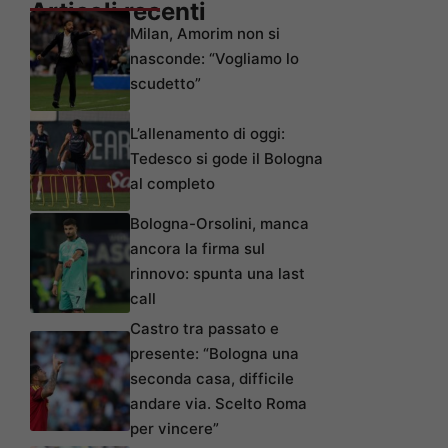
Articoli recenti
Milan, Amorim non si
nasconde: “Vogliamo lo
scudetto”
L’allenamento di oggi:
Tedesco si gode il Bologna
al completo
Bologna-Orsolini, manca
ancora la firma sul
rinnovo: spunta una last
call
Castro tra passato e
presente: “Bologna una
seconda casa, difficile
andare via. Scelto Roma
per vincere”