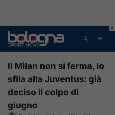
Vai
al
MENU
contenuto
Il Milan non si ferma, lo
sfila alla Juventus: già
deciso il colpo di
giugno