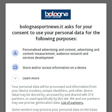
Dusan Vlahovic resta l’obiettivo numero uno
del Milan
per l’attacco della prossima
stagione con il centravanti classe 2000 che
bolognasportnews.it asks for your
appare in uscita dalla Juventus essendo in
consent to use your personal data for the
scadenza di contratto a giugno e pronto a
following purposes:
vivere una nuova avventura.
Personalised advertising and content, advertising and
content measurement, audience research and
services development
Store and/or access information on a device
Learn more
Your personal data will be processed and information from
your device (cookies, unique identifiers, and other device
data) may be stored by, accessed by and shared with 319
partners, or used specifically by this site. We and our partners
may use precise geolocation data.
List of partners.
Some vendors may process your personal data on the basis
Milan, colpo dalla Juventus a zero (Ansa Foto) –