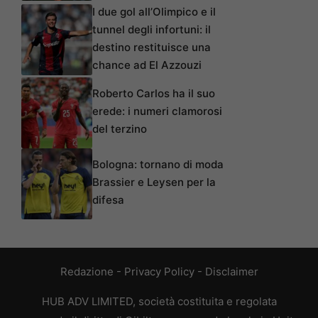
I due gol all’Olimpico e il
tunnel degli infortuni: il
destino restituisce una
chance ad El Azzouzi
Roberto Carlos ha il suo
erede: i numeri clamorosi
del terzino
Bologna: tornano di moda
Brassier e Leysen per la
difesa
Redazione
-
Privacy Policy
-
Disclaimer
HUB ADV LIMITED, società costituita e regolata