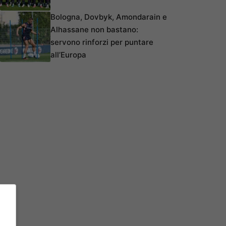
Bologna, Dovbyk, Amondarain e
Alhassane non bastano:
servono rinforzi per puntare
all’Europa