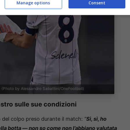
Manage options
Consent
 (Photo by Alessandro Sabattini/OneFootball)
stro sulle sue condizioni
 del colpo preso durante il match:
“
Sì, sì, ho
lla botta — non so come non l’abbiano valutata