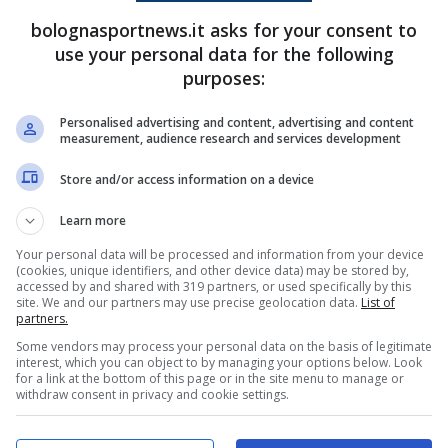
bolognasportnews.it asks for your consent to
use your personal data for the following
o
purposes:
l giocatore degli
emiliani:
“
Si vedeva che non
Personalised advertising and content, advertising and content
measurement, audience research and services development
to la partita giusta, abbiamo portato un gol a
sempre tutti uniti. Siamo in un momento non
Store and/or access information on a device
 noi, perché si dicevano tantissime cose dentro
Learn more
o che conta è restare tutti insieme.”
Your personal data will be processed and information from your device
(cookies, unique identifiers, and other device data) may be stored by,
accessed by and shared with 319 partners, or used specifically by this
site. We and our partners may use precise geolocation data.
List of
partners.
Some vendors may process your personal data on the basis of legitimate
interest, which you can object to by managing your options below. Look
for a link at the bottom of this page or in the site menu to manage or
withdraw consent in privacy and cookie settings.