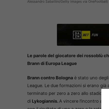
Alessandro Sabattini/Getty Images via OneFootball
Le parole del giocatore dei rossoblù che
Brann di Europa League
Brann contro Bologna
è stato uno degli 
League. Le due formazioni si erano già a
terminato per zero a zero allo stadio Dal
di
Lykogiannis.
A vincere l’incontro alla
con il risultato di uno a zero e la rete di