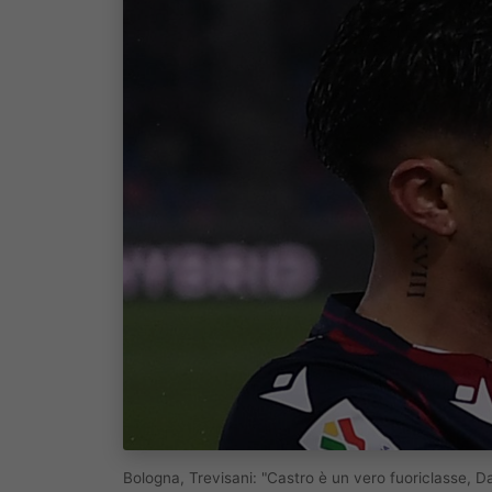
Bologna, Trevisani: "Castro è un vero fuoriclasse, Dal