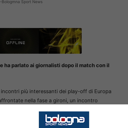
) -Bologmna Sport News
 ha parlato ai giornalisti dopo il match con il
incontri più interessanti dei play-off di Europa
ffrontate nella fase a gironi, un incontro
l’Ara e influenzato dall’espulsione ai primi minuti
 fine è stata la formazione allenata da Italiano
 Castro.