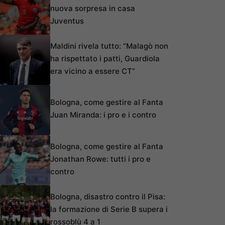
nuova sorpresa in casa
Juventus
Maldini rivela tutto: “Malagò non
ha rispettato i patti, Guardiola
era vicino a essere CT”
Bologna, come gestire al Fanta
Juan Miranda: i pro e i contro
Bologna, come gestire al Fanta
Jonathan Rowe: tutti i pro e
contro
Bologna, disastro contro il Pisa:
la formazione di Serie B supera i
rossoblù 4 a 1