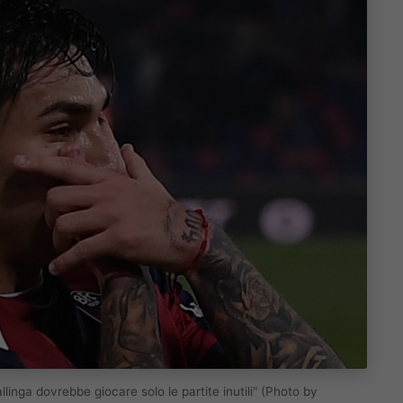
linga dovrebbe giocare solo le partite inutili" (Photo by