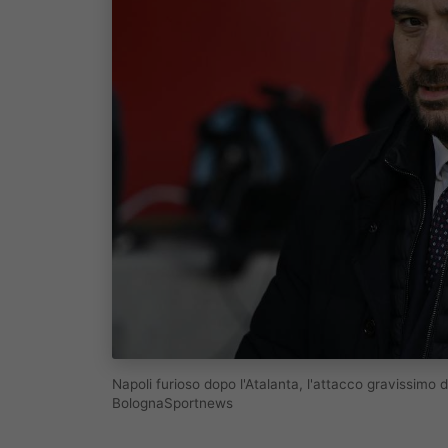
Napoli furioso dopo l'Atalanta, l'attacco gravissimo 
BolognaSportnews