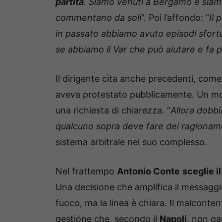
partita
. Siamo venuti a Bergamo e siamo a
commentano da soli
”. Poi l’affondo: “
Il 
in passato abbiamo avuto episodi sfortu
se abbiamo il Var che può aiutare e fa
Il dirigente cita anche precedenti, come
aveva protestato pubblicamente. Un mo
una richiesta di chiarezza. “
Allora dobb
qualcuno sopra deve fare dei ragionam
sistema arbitrale nel suo complesso.
Nel frattempo
Antonio Conte
sceglie il
Una decisione che amplifica il messaggio 
fuoco, ma la linea è chiara. Il malconte
gestione che, secondo il
Napoli
, non ga