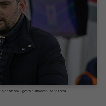
di Manna: ora il gesto clamoroso (Ansa Foto) -