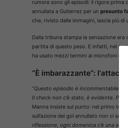
rumore sono gli episodi: il rigore prima
annullata a Gutierrez per un
presunto fa
che, rivisto dalle immagini, lascia più di
Dalla tribuna stampa la sensazione era 
partita di questo peso. E infatti, nel pos
ha usato mezzi termini ai microfoni di 
“È imbarazzante”: l’attacco
“
Questo episodio è incommentabile, non
Il check non c’è stato, è evidente. Per
Manna insiste sul punto: nel primo tempo
sull’azione del gol annullato non ci sa
riflessione, ogni domenica c’è una squ