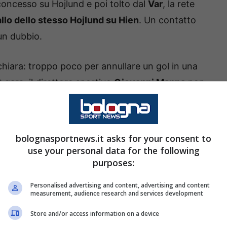
 concesso su Hojlund e poi tolto dal
Var
, la rete
llo dello stesso Hojlund su Hien
. Un contatto
 un dubbio.
chiara: troppo poco per annullare un gol in una
t gara, il direttore sportivo
Giovanni Manna
non
DAZN.
 frontale al Var
bolognasportnews.it asks for your consent to
use your personal data for the following
 capisco perché è stato fischiato questo fallo.
purposes:
ché non lo guardano?
”. Parole che bruciano.
Personalised advertising and content, advertising and content
 il rigore era stato analizzato, mentre
measurement, audience research and services development
rebbe stato nemmeno un vero controllo. “
Urge una
Store and/or access information on a device
adra che si viene a lamentare. Questo non è