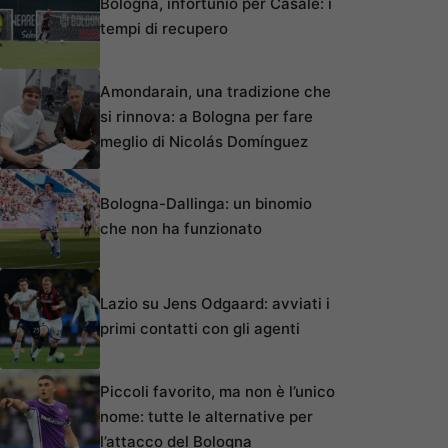
Bologna, infortunio per Casale: i
tempi di recupero
Amondarain, una tradizione che
si rinnova: a Bologna per fare
meglio di Nicolás Domínguez
Bologna-Dallinga: un binomio
che non ha funzionato
Lazio su Jens Odgaard: avviati i
primi contatti con gli agenti
Piccoli favorito, ma non è l’unico
nome: tutte le alternative per
l’attacco del Bologna