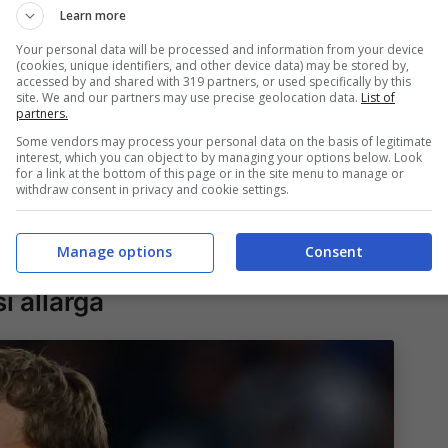
Learn more
Your personal data will be processed and information from your device
(cookies, unique identifiers, and other device data) may be stored by,
frustrazione per un momento delicato della
accessed by and shared with 319 partners, or used specifically by this
site. We and our partners may use precise geolocation data.
List of
s League
, ogni punto pesa come un macigno.
partners.
Some vendors may process your personal data on the basis of legitimate
 che ha visto solo lui, va bene, ma perché non è
interest, which you can object to by managing your options below. Look
for a link at the bottom of this page or in the site menu to manage or
ferimento è chiaro: secondo il club partenopeo il
withdraw consent in privacy and cookie settings.
da giustificare l’annullamento. “
Qui non è
disce il ds.
Manage options
Consent
i allarga