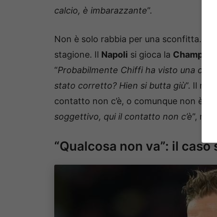
calcio, è imbarazzante
”.
Non è solo rabbia per una sconfitta. È 
stagione. Il
Napoli
si gioca la
Champion
“
Probabilmente Chiffi ha visto una cosa
stato corretto? Hien si butta giù
”. Il ri
contatto non c’è, o comunque non è tale 
soggettivo, qui il contatto non c’è
”, riba
“Qualcosa non va”: il caso s