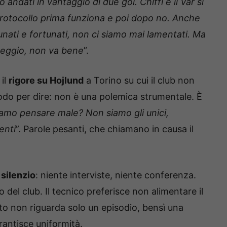
ndati in vantaggio di due gol. Chiffi e il Var si
protocollo prima funziona e poi dopo no. Anche
nati e fortunati, non ci siamo mai lamentati. Ma
 peggio, non va bene
”.
 il
rigore su Hojlund
a Torino su cui il club non
do per dire: non è una polemica strumentale. È
iamo pensare male? Non siamo gli unici,
enti
”. Parole pesanti, che chiamano in causa il
 silenzio
: niente interviste, niente conferenza.
del club. Il tecnico preferisce non alimentare il
nto non riguarda solo un episodio, bensì una
rantisce uniformità.