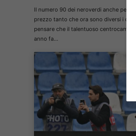
Il numero 90 dei neroverdi anche per via d
prezzo tanto che ora sono diversi i club 
pensare che il talentuoso centrocampi
anno fa…