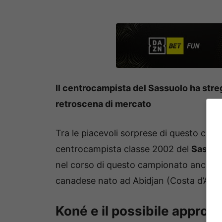
Il centrocampista del Sassuolo ha streg
retroscena di mercato
Tra le piacevoli sorprese di questo cam
centrocampista classe 2002 del
Sassuo
nel corso di questo campionato anche g
canadese nato ad Abidjan (Costa d’Avor
Koné e il possibile approdo