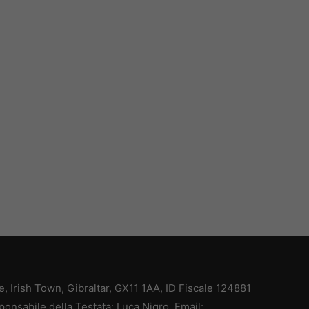
ce, Irish Town, Gibraltar, GX11 1AA, ID Fiscale 124881
ponsabile della Testata: Luca Nigro. Email: