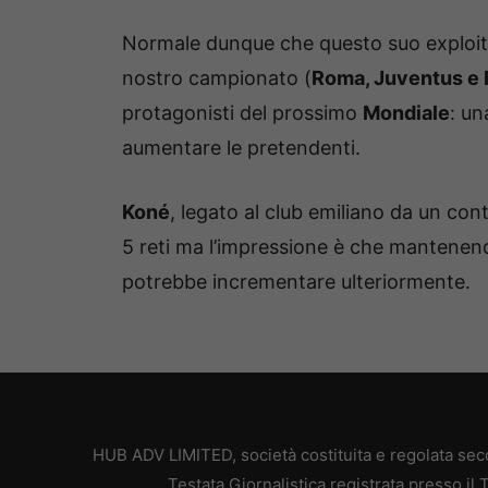
Normale dunque che questo suo exploit ab
nostro campionato (
Roma, Juventus e 
protagonisti del prossimo
Mondiale
: un
aumentare le pretendenti.
Koné
, legato al club emiliano da un con
5 reti ma l’impressione è che mantenendo
potrebbe incrementare ulteriormente.
HUB ADV LIMITED, società costituita e regolata secon
Testata Giornalistica registrata presso il