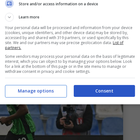
Store and/or access information on a device
ei 5 gol realizzati ha fatto lievitare il proprio
Learn more
alla finestra per assicurarsi le sue prestazioni. E
Your personal data will be processed and information from your device
sta sarebbe potuto approdare al
Bologna
qualche
(cookies, unique identifiers, and other device data) may be stored by,
accessed by and shared with 319 partners, or used specifically by this
site. We and our partners may use precise geolocation data.
List of
partners.
Some vendors may process your personal data on the basis of legitimate
interest, which you can object to by managing your options below. Look
for a link at the bottom of this page or in the site menu to manage or
withdraw consent in privacy and cookie settings.
Manage options
Consent