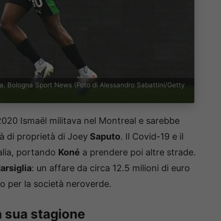
ena. Bologna Sport News (Foto di Alessandro Sabattini/Getty
2020 Ismaël militava nel Montreal e sarebbe
tà di proprietà di Joey
Saputo
. Il Covid-19 e il
alia, portando
Koné
a prendere poi altre strade.
arsiglia
: un affare da circa 12.5 milioni di euro
o per la società neroverde.
a sua stagione