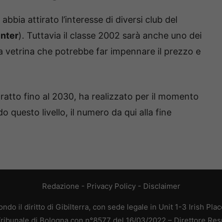
bia attirato l’interesse di diversi club del
Inter
). Tuttavia il classe 2002 sarà anche uno dei
a vetrina che potrebbe far impennare il prezzo e
tratto fino al 2030, ha realizzato per il momento
 questo livello, il numero da qui alla fine
Redazione
-
Privacy Policy
-
Disclaimer
do il diritto di Gibilterra, con sede legale in Unit 1-3 Irish Pla
 Tribunale di Bologna con n°8577 del 16/03/2022 – Direttore Res