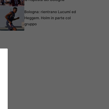
Bologna: rientrano Lucumí ed
Heggem. Holm in parte col
gruppo