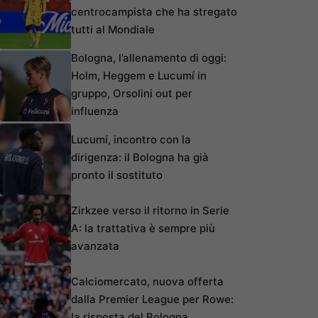
centrocampista che ha stregato
tutti al Mondiale
Bologna, l’allenamento di oggi:
Holm, Heggem e Lucumí in
gruppo, Orsolini out per
influenza
Lucumí, incontro con la
dirigenza: il Bologna ha già
pronto il sostituto
Zirkzee verso il ritorno in Serie
A: la trattativa è sempre più
avanzata
Calciomercato, nuova offerta
dalla Premier League per Rowe:
la risposta del Bologna