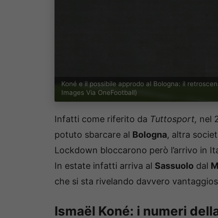
Koné e il possibile approdo al Bologna: il retrosc
Images Via OneFootball)
Infatti come riferito da
Tuttosport,
nel 
potuto sbarcare al
Bologna
, altra socie
Lockdown bloccarono però l’arrivo in It
In estate infatti arriva al
Sassuolo
dal
M
che si sta rivelando davvero vantaggios
Ismaël Koné: i numeri dell