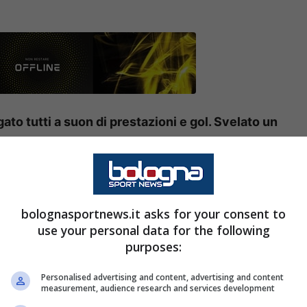
ato tutti a suon di prestazioni e gol. Svelato un
pionato di
Serie A
c’è sicuramente Ismaël
Koné
,
lo
. La formazione di
Grosso
sta ben figurando
bolognasportnews.it asks for your consent to
razie alle prestazioni del centrocampista
use your personal data for the following
purposes:
io).
Personalised advertising and content, advertising and content
 al Bologna: il retroscena
measurement, audience research and services development