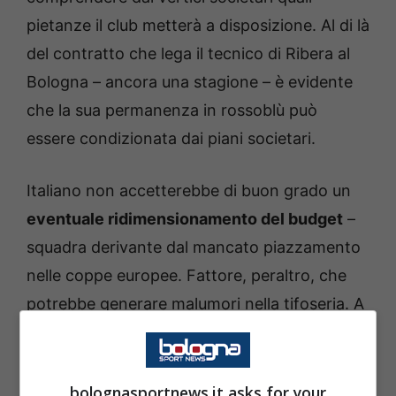
pietanze il club metterà a disposizione. Al di là
del contratto che lega il tecnico di Ribera al
Bologna – ancora una stagione – è evidente
che la sua permanenza in rossoblù può
essere condizionata dai piani societari.
Italiano non accetterebbe di buon grado un
eventuale ridimensionamento del budget
–
squadra derivante dal mancato piazzamento
nelle coppe europee. Fattore, peraltro, che
potrebbe generare malumori nella tifoseria. A
mio parere – del tutto opinabile – il mister non
credo sia disponibile a fare da parafulmine.
bolognasportnews.it asks for your