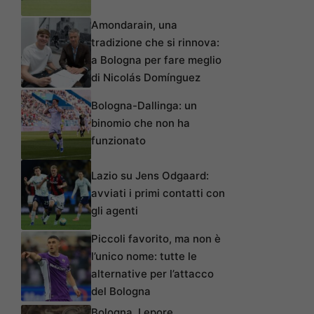
Amondarain, una
tradizione che si rinnova:
a Bologna per fare meglio
di Nicolás Domínguez
Bologna-Dallinga: un
binomio che non ha
funzionato
Lazio su Jens Odgaard:
avviati i primi contatti con
gli agenti
Piccoli favorito, ma non è
l’unico nome: tutte le
alternative per l’attacco
del Bologna
Bologna, Lepore