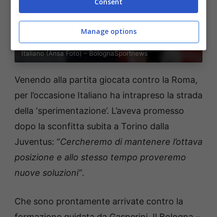
Consent
Manage options
Bologna, la strada della “sperimentazione” presa da
Italiano (Ansa Foto) – BolognaSportnews
Venendo alla partita giocata contro la Roma,
per l’occasione Italiano ha intrapreso la strada
della ‘sperimentazione’. L’aveva promesso
dopo la sconfitta subita a Torino dalla
Juventus: “
Cercheremo di mantenere l’ottava
posizione e allo stesso tempo proveremo
nuove soluzioni”
.
Che sono prontamente arrivate contro la
formazione guidata da Gasperini. Il Bologna –