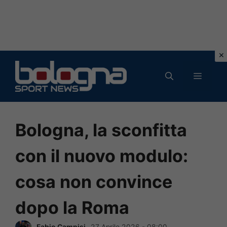
Vai
al
MENU
contenuto
Bologna, la sconfitta
con il nuovo modulo:
cosa non convince
dopo la Roma
Fabio Campisi
27 Aprile 2026 - 08:00