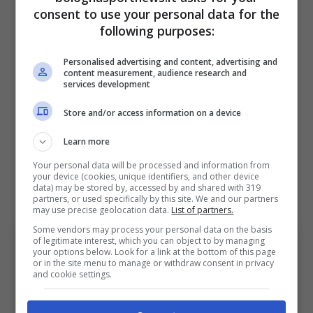
Oltretutto, è fin troppo semplicistico
consent to use your personal data for the
following purposes:
affermare che il club dovrà privarsi di qualche
pezzo da novanta per reinvestire sul mercato
Personalised advertising and content, advertising and
content measurement, audience research and
e lasciare il certo per l’incerto è sempre un
services development
terno al lotto, per tutti, tecnico compreso.
Store and/or access information on a device
Bologna, la strada della
Learn more
“sperimentazione” presa da
Your personal data will be processed and information from
your device (cookies, unique identifiers, and other device
data) may be stored by, accessed by and shared with 319
Italiano
partners, or used specifically by this site. We and our partners
may use precise geolocation data.
List of partners.
Some vendors may process your personal data on the basis
of legitimate interest, which you can object to by managing
your options below. Look for a link at the bottom of this page
or in the site menu to manage or withdraw consent in privacy
and cookie settings.