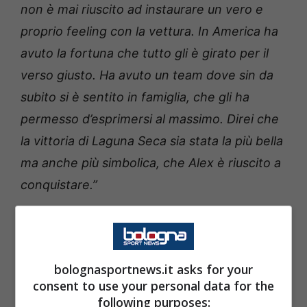
non è mai riuscito ad instaurare un vero e
proprio feeling con la vettura. In America ha
avuto la fortuna che tutto gli è girato per il
verso giusto. Ha avuto un team dove sin da
subito si è sentito in famiglia, che gli ha
permesso d’esprimersi al massimo. Direi che
la vittoria di Laguna Seca sia stata la più bella
ma anche più simbolica, che Alex è riuscito a
conquistare.”
Tre vittorie nelle prime quattro gare della
stagione : possiamo già parlare di un Kimi
bolognasportnews.it asks for your
Antonelli in lotta per il titolo mondiale?
consent to use your personal data for the
following purposes: