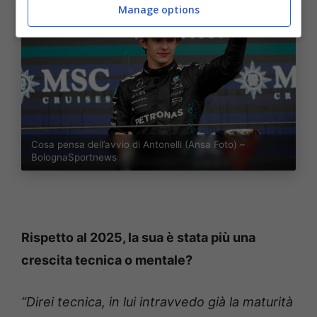
Manage options
Cosa pensa dell’avvio di Antonelli (Ansa Foto) –
BolognaSportnews
Rispetto al 2025, la sua è stata più una
crescita tecnica o mentale?
“Direi tecnica, in lui intravvedo già la maturità