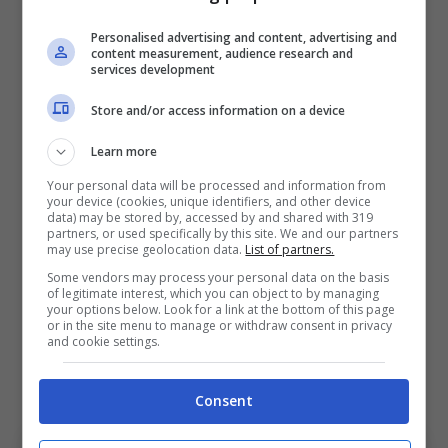
“Assolutamente no, penso che sia meglio
giudicarlo gara dopo gara. A Kimi non è stato
Personalised advertising and content, advertising and
content measurement, audience research and
chiesto di vincere sin da subito, l’importante
services development
è che continui a crescere e vincere altre
Store and/or access information on a device
gare, poi si vedrà cosa riuscirà ad ottenere.
Learn more
La vittoria di Miami credo che sia stata la più
Your personal data will be processed and information from
bella, per come l’ha costruita e portata a
your device (cookies, unique identifiers, and other device
data) may be stored by, accessed by and shared with 319
casa. Ha avuto l’abilità e la bravura di tenersi
partners, or used specifically by this site. We and our partners
may use precise geolocation data.
List of partners.
lontano dai casini del primo giro, piazzando
Some vendors may process your personal data on the basis
due sorpassi a Leclerc e Norris, due veri
of legitimate interest, which you can object to by managing
your options below. Look for a link at the bottom of this page
campioni e ha imposto il ritmo alla corsa
or in the site menu to manage or withdraw consent in privacy
and cookie settings.
amministrando il vantaggio senza
commettere errori.”
Consent