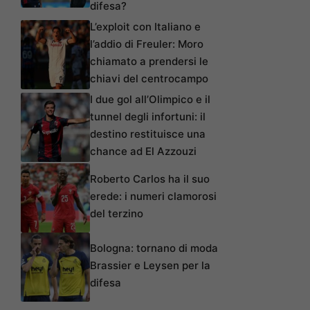
difesa?
L’exploit con Italiano e
l’addio di Freuler: Moro
chiamato a prendersi le
chiavi del centrocampo
I due gol all’Olimpico e il
tunnel degli infortuni: il
destino restituisce una
chance ad El Azzouzi
Roberto Carlos ha il suo
erede: i numeri clamorosi
del terzino
Bologna: tornano di moda
Brassier e Leysen per la
difesa