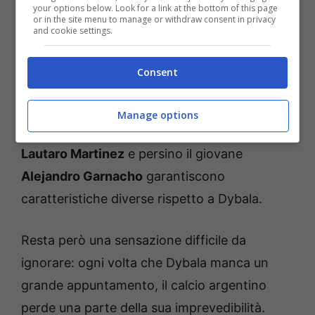
your options below. Look for a link at the bottom of this page
or in the site menu to manage or withdraw consent in privacy
and cookie settings.
Dietro l’esclusione potrebbero esserci
motivazioni fisiche, certo, ma anche tattiche.
Consent
Scaloni sembra orientato verso un gruppo più
dinamico, intenso e verticale. In questo
Manage options
senso, giocatori come
Julian Alvarez
,
Lautaro Martinez
e persino il giovane
Alejandro Garnacho
garantiscono
caratteristiche diverse rispetto a Dybala.
Resta però una sensazione difficile da
ignorare: ogni volta che Dybala manca un
grande appuntamento, il calcio argentino
perde una parte della sua imprevedibilità.