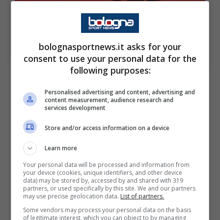
L’assenza di Paulo Dybala cambia gli equilibri (Ansa
bolognasportnews.it asks for your
Foto) – BolognaSportnews
consent to use your personal data for the
following purposes:
Se la convocazione di Nico Paz rappresenta il
Personalised advertising and content, advertising and
futuro, l’assenza di
Paulo Dybala
è invece il
content measurement, audience research and
services development
dettaglio che fa discutere di più. L’attaccante
della Roma era tornato recentemente a
Store and/or access information on a device
disposizione dopo il problema al ginocchio,
Learn more
ma non compare nella pre-lista mondiale.
Your personal data will be processed and information from
Una scelta che pesa, soprattutto
your device (cookies, unique identifiers, and other device
data) may be stored by, accessed by and shared with 319
considerando il talento tecnico della “Joya” e
partners, or used specifically by this site. We and our partners
may use precise geolocation data.
List of partners.
il suo rapporto speciale con molti leader dello
Some vendors may process your personal data on the basis
of legitimate interest, which you can object to by managing
spogliatoio argentino.