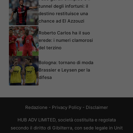
tunnel degli infortuni: il
destino restituisce una
chance ad El Azzouzi
Roberto Carlos ha il suo
erede: i numeri clamorosi
del terzino
Bologna: tornano di moda
Brassier e Leysen per la
difesa
Redazione
-
Privacy Policy
-
Disclaimer
HUB ADV LIMITED, società costituita e regolata
secondo il diritto di Gibilterra, con sede legale in Unit