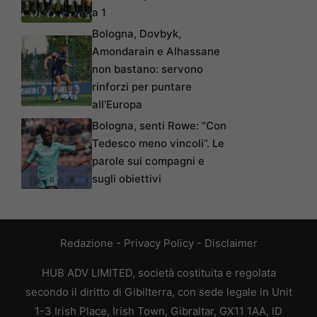
a 1
Bologna, Dovbyk,
Amondarain e Alhassane
non bastano: servono
rinforzi per puntare
all’Europa
Bologna, senti Rowe: “Con
Tedesco meno vincoli”. Le
parole sui compagni e
sugli obiettivi
Redazione
-
Privacy Policy
-
Disclaimer
HUB ADV LIMITED, società costituita e regolata
secondo il diritto di Gibilterra, con sede legale in Unit
1-3 Irish Place, Irish Town, Gibraltar, GX11 1AA, ID