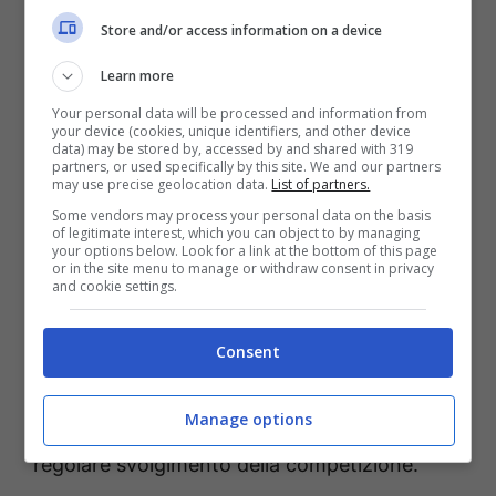
gran parte dei giocatori convocati dal
Store and/or access information on a device
commissario tecnico Sébastien Desabre milita
Learn more
in Europa e non è rientrata in patria. Questo,
almeno per ora, dovrebbe permettere alla
Your personal data will be processed and information from
your device (cookies, unique identifiers, and other device
delegazione di raggiungere regolarmente gli
data) may be stored by, accessed by and shared with 319
partners, or used specifically by this site. We and our partners
Stati Uniti l’11 giugno senza particolari
may use precise geolocation data.
List of partners.
Some vendors may process your personal data on the basis
ostacoli logistici.
of legitimate interest, which you can object to by managing
your options below. Look for a link at the bottom of this page
or in the site menu to manage or withdraw consent in privacy
Ma attorno alla nazionale congolese il livello
and cookie settings.
di attenzione continua ad alzarsi. E
Consent
inevitabilmente cresce anche la pressione
sulla FIFA, chiamata a monitorare un equilibrio
Manage options
estremamente delicato tra tutela sanitaria e
regolare svolgimento della competizione.