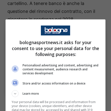
cartellino. A tenere banco è anche la
questione del rinnovo del contratto, con il
giocatore in scadenza nel 2028.
bolognasportnews.it asks for your
consent to use your personal data for the
following purposes:
Personalised advertising and content, advertising and
content measurement, audience research and
services development
Intreccio Thuram-Castro: cosa può succedere. Bologna
Store and/or access information on a device
Sport News (Foto di Alessandro Sabattini/Getty Images
Via OneFootball)
Learn more
Your personal data will be processed and information from
In lista per la sua eventuale sostituzione,
your device (cookies, unique identifiers, and other device
data) may be stored by, accessed by and shared with 319
come si apprende, ci sarebbe anche il