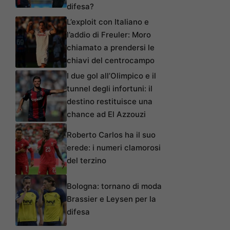
difesa?
L’exploit con Italiano e
l’addio di Freuler: Moro
chiamato a prendersi le
chiavi del centrocampo
I due gol all’Olimpico e il
tunnel degli infortuni: il
destino restituisce una
chance ad El Azzouzi
Roberto Carlos ha il suo
erede: i numeri clamorosi
del terzino
Bologna: tornano di moda
Brassier e Leysen per la
difesa