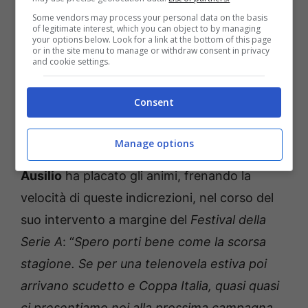
direttamente, le sue dichiarazioni in Turchia
Some vendors may process your personal data on the basis
sono state lette come un chiaro riferimento
of legitimate interest, which you can object to by managing
your options below. Look for a link at the bottom of this page
ad Hakan
Calhanoglu
.
or in the site menu to manage or withdraw consent in privacy
and cookie settings.
Fenerbahçe-Calhanoglu:
Consent
Ausilio frena
Manage options
Tuttavia il direttore sportivo dell’
Inter
Piero
Ausilio
ha placato gli animi, frenando la
velocità di queste indicrezioni, nel corso del
suo intervento a margine del
Festival della
Serie A
: “
Spero porti bene come la scorsa
stagione. Se per una telenovela estiva poi
arrivano scudetto e Coppa Italia, quasi quasi
ci presentiamo noi alla prossima campagna