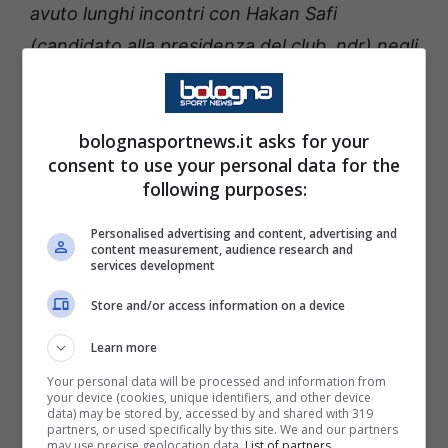
avuto lunghi incontri con Hakan Safi
(candidato alla presidenza del club, ndr) negli
ultimi giorni, ma l’ho anche incontrato di
persona. Siamo amici da molto tempo e le
bolognasportnews.it asks for your
nostre conversazioni si basavano su una
consent to use your personal data for the
grande fiducia”.
following purposes:
Successivamente ha aggiunto:
Personalised advertising and content, advertising and
content measurement, audience research and
“
Naturalmente, abbiamo trattato molti
services development
argomenti e alcuni giocatori, in particolare
Store and/or access information on a device
uno. Se Hakan Safi vince le elezioni che si
Learn more
terranno questo fine settimana, abbiamo
Your personal data will be processed and information from
raggiunto un accordo di base sul mio
your device (cookies, unique identifiers, and other device
data) may be stored by, accessed by and shared with 319
giocatore più importante”
. Pur senza citarlo
partners, or used specifically by this site. We and our partners
may use precise geolocation data.
List of partners.