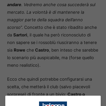
andare
. Vedremo anche cosa succederà sul
mercato. La volontà è di mantenere la
maggior parte della squadra dell’anno
scorso
“. Concetto che è stato ribadito anche
da
Sartori
, il quale ha però riconosciuto di
non sapere se i rossoblù riusciranno a tenere
sia
Rowe
che
Castro
, ben inteso che sarebbe
lo scenario più auspicabile, ma (forse quello
meno realistico).
Ecco che quindi potrebbe configurarsi una
scelta, che metterà il club (salvo piacevoli
sorprese) di fronte a un bivio:
Castro o
Rowe
? Gli ultimi scampoli di stagione, a mio