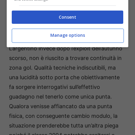
rispetto a una punta centrale.
Consent
Castro: il salto di qualità non è
arrivato
Manage options
L’argentino invece dopo l’exploit dell’autunno
scorso, non è riuscito a trovare continuità in
zona gol. Qualità tecniche indiscutibili, ma
una lucidità sotto porta che obiettivamente
fa sorgere interrogativi sull’effettivo
guadagno nel tenerlo come unica punta.
Qualora venisse affiancato da una punta
fisica, con conseguente cambio modulo, la
situazione prenderebbe tutta un’altra piega