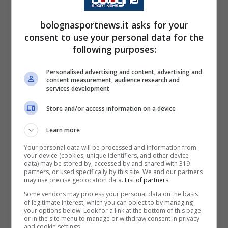
modo di vedere, fanno pendere l’ago della
bilancio verso l’inglese. Esterni con questa
bolognasportnews.it asks for your
consent to use your personal data for the
qualità e potenza sono ormai merce rara e la
following purposes:
crescita poderosa del classe 2003 fa pensare
che sotto i Portici non è stato ancora
Personalised advertising and content, advertising and
content measurement, audience research and
espresso tutto il suo potenziale.
services development
Store and/or access information on a device
Il numero 11 rappresenta il prototipo del
Learn more
calciatore moderno: rapido, brevilineo,
Your personal data will be processed and information from
tecnico e nell’ultimo periodo anche cinico,
your device (cookies, unique identifiers, and other device
data) may be stored by, accessed by and shared with 319
qualità indispensabili per una squadra con
partners, or used specifically by this site. We and our partners
may use precise geolocation data.
List of partners.
ambizioni europee. Cercare un giocatore di
Some vendors may process your personal data on the basis
questo livello sul mercato per il
Bologna
of legitimate interest, which you can object to by managing
your options below. Look for a link at the bottom of this page
potrebbe essere maggiormente complicato
or in the site menu to manage or withdraw consent in privacy
and cookie settings.