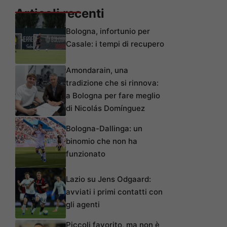
Articoli recenti
Bologna, infortunio per
Casale: i tempi di recupero
Amondarain, una
tradizione che si rinnova:
a Bologna per fare meglio
di Nicolás Domínguez
Bologna-Dallinga: un
binomio che non ha
funzionato
Lazio su Jens Odgaard:
avviati i primi contatti con
gli agenti
Piccoli favorito, ma non è