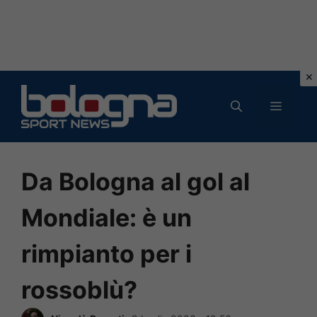
Vai
al
MENU
contenuto
Da Bologna al gol al
Mondiale: è un
rimpianto per i
rossoblù?