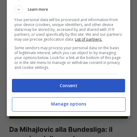
non fu semplice. Come molti giovani stranieri,
Learn more
ebbe bisogno di tempo per comprendere
Your personal data will be processed and information from
your device (cookies, unique identifiers, and other device
ritmi, movimenti e richieste del calcio italiano.
data) may be stored by, accessed by and shared with 319
partners, or used specifically by this site. We and our partners
may use precise geolocation data.
List of partners.
Some vendors may process your personal data on the basis
of legitimate interest, which you can object to by managing
your options below. Look for a link at the bottom of this page
or in the site menu to manage or withdraw consent in privacy
and cookie settings.
Consent
Manage options
Svezia, la partenza a mille degli scandinavi
(Ansa
Foto) Bolognasportnews
Da Mihajlovic alla Bundesliga: il