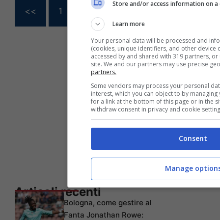
Store and/or access information on a 
<<
1
…
123
124
125
Learn more
Your personal data will be processed and inf
(cookies, unique identifiers, and other device
accessed by and shared with 319 partners, or u
site. We and our partners may use precise ge
partners.
Some vendors may process your personal data 
interest, which you can object to by managing
for a link at the bottom of this page or in the
withdraw consent in privacy and cookie setting
Consent
Manage option
Articoli recenti
Bologna, come gestire al
Fanta Jonathan Rowe: