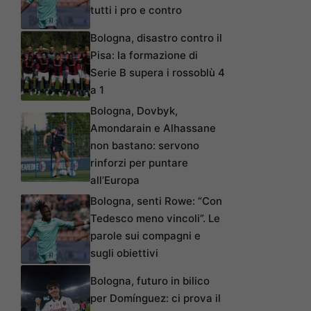
tutti i pro e contro
Bologna, disastro contro il
Pisa: la formazione di
Serie B supera i rossoblù 4
a 1
Bologna, Dovbyk,
Amondarain e Alhassane
non bastano: servono
rinforzi per puntare
all’Europa
Bologna, senti Rowe: “Con
Tedesco meno vincoli”. Le
parole sui compagni e
sugli obiettivi
Bologna, futuro in bilico
per Domínguez: ci prova il