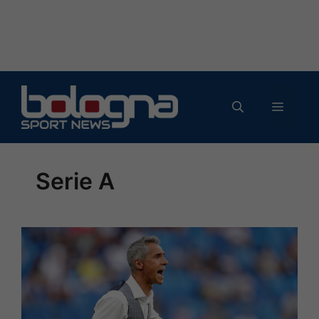
Vai
al
MENU
contenuto
Serie A