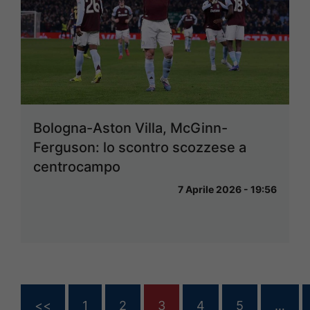
Bologna-Aston Villa, McGinn-
Ferguson: lo scontro scozzese a
centrocampo
7 Aprile 2026 - 19:56
<<
1
2
3
4
5
…