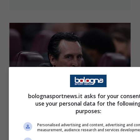
bolognasportnews.it asks for your consen
use your personal data for the followin
purposes:
Bologna-Aston Villa, Emery: “Non
sarà facile, Italiano è un allenatore da
Personalised advertising and content, advertising and co
measurement, audience research and services developme
queste gare”