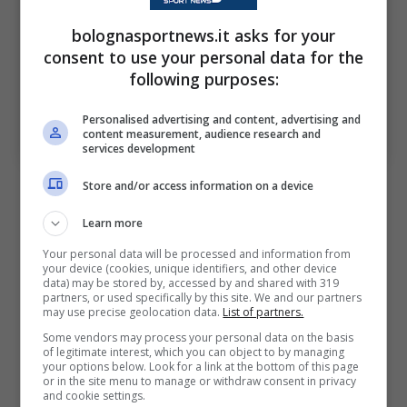
bolognasportnews.it asks for your
consent to use your personal data for the
following purposes:
Santiago Castro e Emil Holm contro il Parma (ph.
Personalised advertising and content, advertising and
Image Sport
content measurement, audience research and
services development
Su Italiano
Store and/or access information on a device
Learn more
Your personal data will be processed and information from
your device (cookies, unique identifiers, and other device
Se gioco come oggi per lui
data) may be stored by, accessed by and shared with 319
partners, or used specifically by this site. We and our partners
è positivo. Sono felicissimo
may use precise geolocation data.
List of partners.
per la mia prima partita da
Some vendors may process your personal data on the basis
of legitimate interest, which you can object to by managing
titolare, ora devo guardare
your options below. Look for a link at the bottom of this page
or in the site menu to manage or withdraw consent in privacy
and cookie settings.
avanti e continuare così.