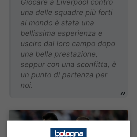
Giocare a Liverpool contro
una delle squadre più forti
al mondo è stata una
bellissima esperienza e
uscire dal loro campo dopo
una bella prestazione,
seppur con una sconfitta, è
un punto di partenza per
noi.