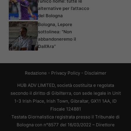
l’unico nome: tutte le
alternative per l’attacco
del Bologna
Bologna, Lepore
sottolinea: “Non
abbandoneremo il
Dall’Ara”
Redazione
-
Privacy Policy
-
Disclaimer
HUB ADV LIMITED, società costituita e regolata
secondo il diritto di Gibilterra, con sede legale in Unit
1-3 Irish Place, Irish Town, Gibraltar, GX11 1AA, ID
Fiscale 124881
Testata Giornalistica registrata presso il Tribunale di
Bologna con n°8577 del 16/03/2022 – Direttore