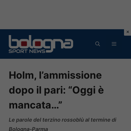
Vai
al
MENU
contenuto
Holm, l’ammissione
dopo il pari: “Oggi è
mancata…”
Le parole del terzino rossoblù al termine di
Bologna-Parma