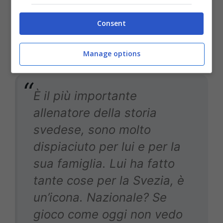
Consent
Su
Sven-Göran Eriksson
Manage options
È il più importante
allenatore della storia
svedese, sono molto
dispiaciuto per lui e per la
sua famiglia. Lui ha fatto
tante cose per la Svezia, è
un’icona. Nazionale? Se
gioco come oggi non vedo