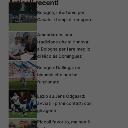
Articoli recenti
Bologna, infortunio per
Casale: i tempi di recupero
Amondarain, una
tradizione che si rinnova:
a Bologna per fare meglio
di Nicolás Domínguez
Bologna-Dallinga: un
binomio che non ha
funzionato
Lazio su Jens Odgaard:
avviati i primi contatti con
gli agenti
Piccoli favorito, ma non è