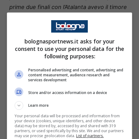
prime due finali con l’Atalanta avevo il timore
di perdere anche la terza… invece è andata
alla grande.
”
bolognasportnews.it asks for your
Freuler
ritroverà da avversario Gasperini,
consent to use your personal data for the
suo allenatore negli anni all’Atalanta.
Sul
following purposes:
vederlo in giallorosso dopo dieci anni lo
Personalised advertising and content, advertising and
svizzero ammette che “
sarà strano, sì. Ma
content measurement, audience research and
services development
solo questione di abitudine.
” E sulla
Store and/or access information on a device
Supercoppa il mediano di fiducia di Italiano ci
crede: “
Si può fare […]. La squadra è carica,
Learn more
su questo non ho dubbi. Abbiamo degli
Your personal data will be processed and information from
your device (cookies, unique identifiers, and other device
obiettivi che vogliamo raggiungere e
data) may be stored by, accessed by and shared with 319
partners, or used specifically by this site. We and our partners
ripartiamo con la giusta cattiveria. In più, oggi
may use precise geolocation data.
List of partners.