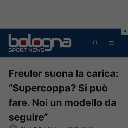
Vai
al
MENU
contenuto
Freuler suona la carica:
“Supercoppa? Si può
fare. Noi un modello da
seguire”