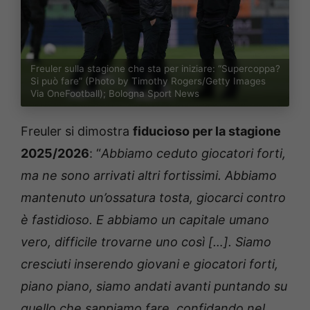
Freuler sulla stagione che sta per iniziare: “Supercoppa?
Si può fare” (Photo by Timothy Rogers/Getty Images
Via OneFootball); Bologna Sport News
Freuler si dimostra
fiducioso per la stagione
2025/2026
: “
Abbiamo ceduto giocatori forti,
ma ne sono arrivati altri fortissimi. Abbiamo
mantenuto un’ossatura tosta, giocarci contro
è fastidioso. E abbiamo un capitale umano
vero, difficile trovarne uno così […]. Siamo
cresciuti inserendo giovani e giocatori forti,
piano piano, siamo andati avanti puntando su
quello che sappiamo fare, confidando nel