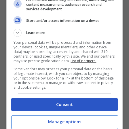
content measurement, audience research and
migliorare il nostro gioco
services development
anche per quello che ci
Store and/or access information on a device
chiede il mister.
Learn more
Your personal data will be processed and information from
your device (cookies, unique identifiers, and other device
data) may be stored by, accessed by and shared with 319
Sulla mancanza del tifo della curva e dei cori
partners, or used specifically by this site. We and our partners
may use precise geolocation data.
List of partners.
che rendono San Siro unico:
Some vendors may process your personal data on the basis
of legitimate interest, which you can object to by managing
your options below. Look for a link at the bottom of this page
or in the site menu to manage or withdraw consent in privacy
and cookie settings.
Non avere i tifosi è diverso,
ma quanto siamo in campo
Consent
siamo molto concentrati
sulla partita. Non sono
Manage options