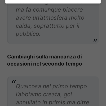
cose che riguardano noi,
ma fa comunque piacere
avere un’atmosfera molto
calda, soprattutto per il
pubblico.
Cambiaghi sulla mancanza di
occasioni nel secondo tempo
Qualcosa nel primo tempo
l’abbiamo creata, gol
annullato in primis ma oltre