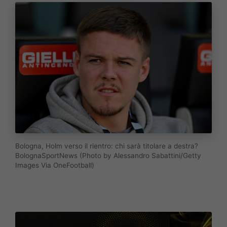
Bologna, Holm verso il rientro: chi sarà titolare a destra?
BolognaSportNews (Photo by Alessandro Sabattini/Getty
Images Via OneFootball)