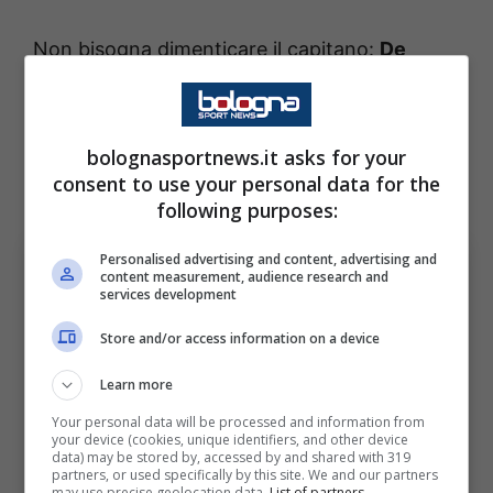
Non bisogna dimenticare il capitano:
De
Silvestri è una garanzia su cui Italiano potrà
sempre contare
e, nonostante i 37 anni, con
quattro competizioni da giocare anche lui
bolognasportnews.it asks for your
consent to use your personal data for the
troverà spazio.
following purposes:
Personalised advertising and content, advertising and
content measurement, audience research and
services development
Store and/or access information on a device
Learn more
Your personal data will be processed and information from
your device (cookies, unique identifiers, and other device
data) may be stored by, accessed by and shared with 319
Bologna, Holm verso il rientro: chi sarà titolare a destra?
partners, or used specifically by this site. We and our partners
BolognaSportNews (Photo by Alessandro
may use precise geolocation data.
List of partners.