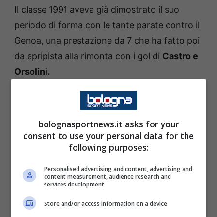
Il classe 1991 aveva già dimostrato il suo
periodo di forma con le tante parate contro il
Genoa, una prestazione da 7 che ha fatto poi
da apripista alla rimonta con i gol di
Castro e
Orsolini.
Ma contro la formazione di Emery ha fatto
ancora meglio, già nel primo tempo ha più
bolognasportnews.it asks for your
volte salvato il risultato ma durante la ripresa
consent to use your personal data for the
following purposes:
si è consacrato come Mvp dei suoi con il
rigore parato a Watkins. Un gesto che ha
Personalised advertising and content, advertising and
content measurement, audience research and
dato molta carica ai suoi compagni che
services development
hanno più volte sfiorato un pari che alla fine
Store and/or access information on a device
non è comunque arrivato.