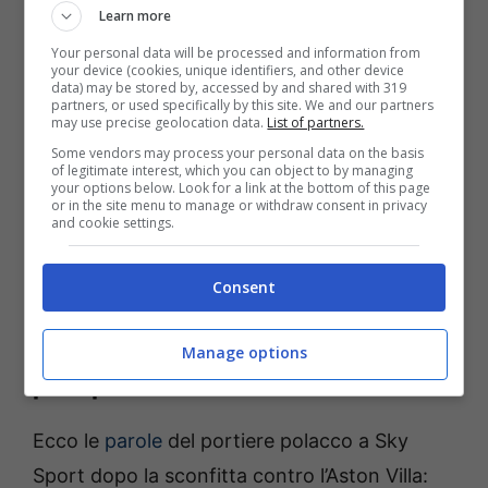
Learn more
Rimane comunque la grande prova del
Your personal data will be processed and information from
your device (cookies, unique identifiers, and other device
polacco che probabilmente è al momento il
data) may be stored by, accessed by and shared with 319
partners, or used specifically by this site. We and our partners
miglior giocatore dell’inizio della stagione
may use precise geolocation data.
List of partners.
della formazione di Italiano. Nonostante i 34
Some vendors may process your personal data on the basis
of legitimate interest, which you can object to by managing
anni, l’ex Roma non sta mostrando i segni del
your options below. Look for a link at the bottom of this page
or in the site menu to manage or withdraw consent in privacy
tempo e probabilmente sarà ancora per
and cookie settings.
diversi anni il portiere della formazione
Consent
felsinea.
Le dichiarazioni di Skorupski nel
Manage options
post partita
Ecco le
parole
del portiere polacco a Sky
Sport dopo la sconfitta contro l’Aston Villa: