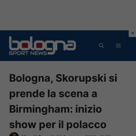
Vai
al
MENU
contenuto
Bologna, Skorupski si
prende la scena a
Birmingham: inizio
show per il polacco