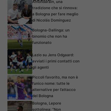
Amondarain, una
tradizione che si rinnova:
a Bologna per fare meglio
di Nicolás Domínguez
Bologna-Dallinga: un
binomio che non ha
funzionato
Lazio su Jens Odgaard:
avviati i primi contatti con
gli agenti
Piccoli favorito, ma non è
l’unico nome: tutte le
alternative per l’attacco
del Bologna
Bologna, Lepore
sottolinea: “Non