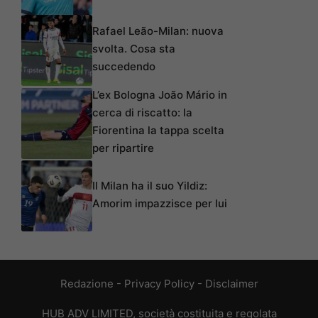
Rafael Leão-Milan: nuova
svolta. Cosa sta
succedendo
L’ex Bologna João Mário in
cerca di riscatto: la
Fiorentina la tappa scelta
per ripartire
Il Milan ha il suo Yildiz:
Amorim impazzisce per lui
Redazione
-
Privacy Policy
-
Disclaimer
HUB ADV LIMITED, società costituita e regolata