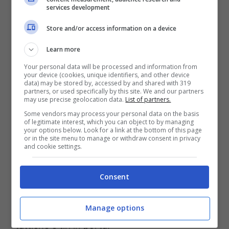
più impiegati in Romania,
services development
esercitazioni tattiche per gli
Store and/or access information on a device
altri, con prove di
Learn more
conclusioni a rete.
Your personal data will be processed and information from
Allenamento differenziato
your device (cookies, unique identifiers, and other device
data) may be stored by, accessed by and shared with 319
per Ciro Immobile.
partners, or used specifically by this site. We and our partners
may use precise geolocation data.
List of partners.
Some vendors may process your personal data on the basis
of legitimate interest, which you can object to by managing
your options below. Look for a link at the bottom of this page
or in the site menu to manage or withdraw consent in privacy
Le
fatiche europee
giocheranno un ruolo
and cookie settings.
fondamentale nel prossimo Derby
dell’Appennino e per questo i più impiegati ieri
Consent
hanno svolto un lavoro di semplice
Manage options
defaticamento. Per gli altri esercitazioni
tattiche e tiri in porta.