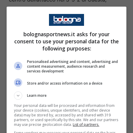
insieme al compagno di reparto
Cutrone.
Al momento, il bomber ha realizzato 5 gol
bolognasportnews.it asks for your
stagione tra Serie A e Coppa Italia e spera di
consent to use your personal data for the
continuare l’ottimo score nel derby emiliano
following purposes:
contro il Bologna. Occasione in cui i padroni
Personalised advertising and content, advertising and
di casa possono fare un grosso sgambetto
content measurement, audience research and
services development
alla formazione allenata da Vincenzo Italiano.
Store and/or access information on a device
Il duello a distanza con
Castro,
potrebbe
Learn more
essere un vero e proprio scontro diretto tra i
Your personal data will be processed and information from
due futuri bomber dell’Argentina del futuro di
your device (cookies, unique identifiers, and other device
data) may be stored by, accessed by and shared with 319
Scaloni ed entrambi vogliono brillare.
partners, or used specifically by this site. We and our partners
may use precise geolocation data.
List of partners.
Some vendors may process your personal data on the basis