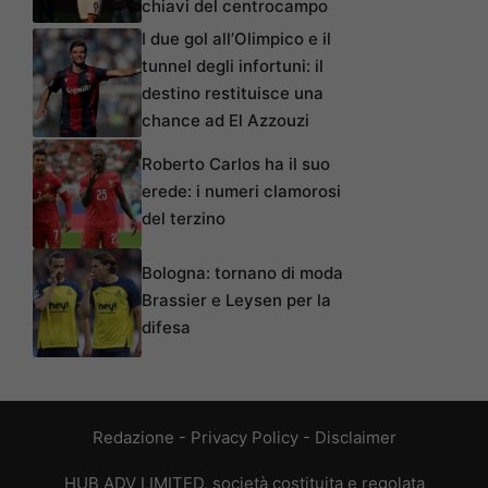
chiavi del centrocampo
I due gol all’Olimpico e il
tunnel degli infortuni: il
destino restituisce una
chance ad El Azzouzi
Roberto Carlos ha il suo
erede: i numeri clamorosi
del terzino
Bologna: tornano di moda
Brassier e Leysen per la
difesa
Redazione
-
Privacy Policy
-
Disclaimer
HUB ADV LIMITED, società costituita e regolata