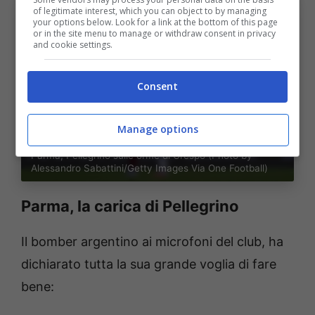
of legitimate interest, which you can object to by managing
your options below. Look for a link at the bottom of this page
or in the site menu to manage or withdraw consent in privacy
and cookie settings.
Consent
Manage options
Parma, Pellegrino sulle orme di Crespo (Photo by
Alessandro Sabattini/Getty Images Via One Football)
Parma, la carica di Pellegrino
Il bomber argentino ai microfoni del club, ha
dichiarato tutta la sua grande voglia di fare
bene: