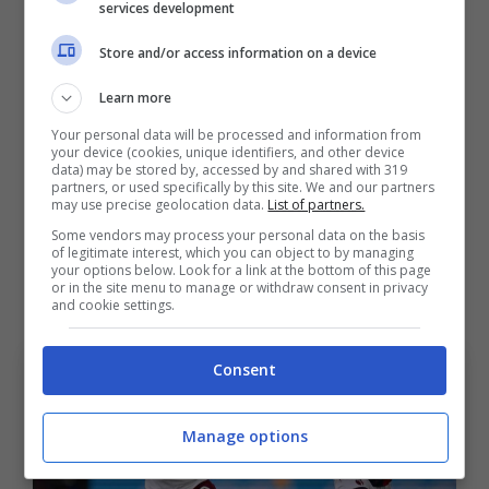
services development
da recuperare.
Store and/or access information on a device
La capolista il Napoli di Conte a 22 punti
Learn more
mentre inseguivano l’Inter di Inzaghi a 18 e la
Your personal data will be processed and information from
your device (cookies, unique identifiers, and other device
Juventus di Thiago Motta a 17. Ora la
data) may be stored by, accessed by and shared with 319
partners, or used specifically by this site. We and our partners
situazione è più controllata con una maggiore
may use precise geolocation data.
List of partners.
bagarre nelle prime posizioni. La causa è data
Some vendors may process your personal data on the basis
of legitimate interest, which you can object to by managing
anche dalla partenza molto più a rilento di
your options below. Look for a link at the bottom of this page
or in the site menu to manage or withdraw consent in privacy
alcune formazioni come
Fiorentina, Genoa.
and cookie settings.
Consent
Manage options