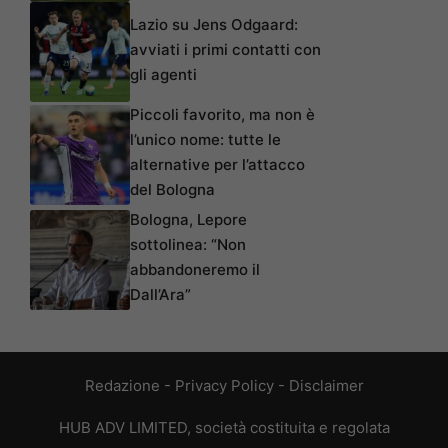
Lazio su Jens Odgaard:
avviati i primi contatti con
gli agenti
Piccoli favorito, ma non è
l’unico nome: tutte le
alternative per l’attacco
del Bologna
Bologna, Lepore
sottolinea: “Non
abbandoneremo il
Dall’Ara”
Redazione
-
Privacy Policy
-
Disclaimer
HUB ADV LIMITED, società costituita e regolata