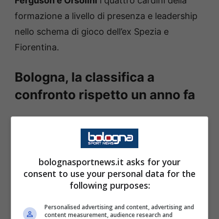
Ferguson e Orsolini
i quattro cardini della
formazione a livello di presenza e leadership
nello schema di gioco dell’ex Spezia e
Fiorentina.
Bologna, la classifica a
confronto rispetto un anno fa
Il Bologna del 2024-2025 alla nona giornata
era a dodici punti al decimo posto. Va però
contata che la nona giornata era la famosa
bolognasportnews.it asks for your
sfida con il Milan, recuperata poi mesi dopo
consent to use your personal data for the
allo stadio Dall’Ara. Proprio per questo fino a
following purposes:
fine ottobre, il Bologna era ancora più
Personalised advertising and content, advertising and
indietro nella classifica con una gara in meno
content measurement, audience research and