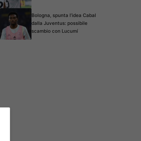
Bologna, spunta l’idea Cabal
dalla Juventus: possibile
scambio con Lucumí