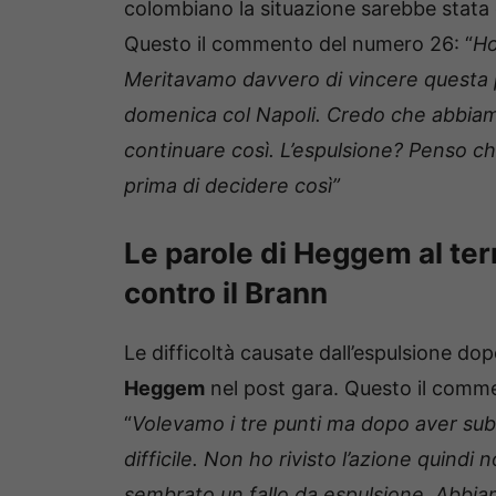
colombiano la situazione sarebbe stata 
Questo il commento del numero 26: “
Ho
Meritavamo davvero di vincere questa p
domenica col Napoli. Credo che abbiam
continuare così. L’espulsione? Penso c
prima di decidere così”
Le parole di Heggem al te
contro il Brann
Le difficoltà causate dall’espulsione d
Heggem
nel post gara. Questo il comme
“
Volevamo i tre punti ma dopo aver subit
difficile. Non ho rivisto l’azione quind
sembrato un fallo da espulsione. Abbiam