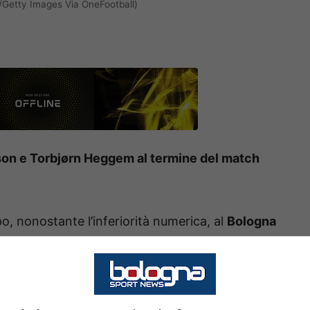
/Getty Images Via OneFootball)
son e Torbjørn Heggem al termine del match
 nonostante l’inferiorità numerica, al
Bologna
i tre punti, che analizzando quanto fatto vedere
tati. Al termine del match, oltre ai vari
Holm,
che
Ferguson, Lucumí ed Heggem
. Andiamo a
arato.