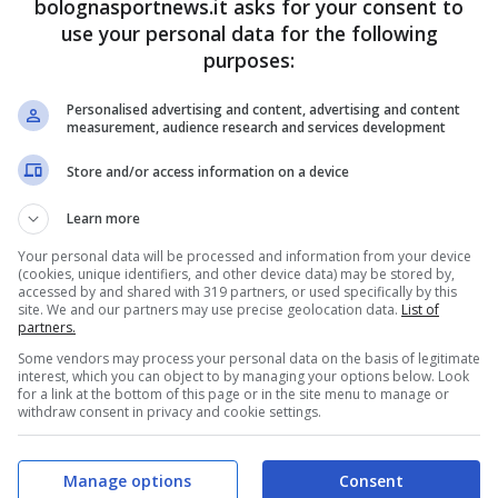
bolognasportnews.it asks for your consent to
use your personal data for the following
purposes:
cumí al termine del match
Personalised advertising and content, advertising and content
arato molto arrabbiato per alcuni episodi, ma al
measurement, audience research and services development
ei suoi compagni. Questo il suo commento:
Store and/or access information on a device
a anche felice per come abbiamo affrontato la
Learn more
abbiamo dimostrato comunque di avere grinta. È
Your personal data will be processed and information from your device
 fare qualcosa in più in Europa League.
(cookies, unique identifiers, and other device data) may be stored by,
accessed by and shared with 319 partners, or used specifically by this
ontro una squadra molto forte, ma non vediamo
site. We and our partners may use precise geolocation data.
List of
partners.
stra gente”
Some vendors may process your personal data on the basis of legitimate
interest, which you can object to by managing your options below. Look
for a link at the bottom of this page or in the site menu to manage or
withdraw consent in privacy and cookie settings.
Manage options
Consent