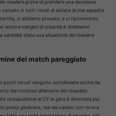
da rivedere prima di prendere una decisione.
 cercato in tutti i modi di aiutare la mia squadra.
artita, ci abbiamo provato, e ci riproveremo
o ancora margini di crescita e dobbiamo
he sarebbe stata una situazione da rivedere
rmine del match pareggiato
opo pochi minuti vengono sottolineate anche da
nto del roccioso difensore dei rossoblù:
o un’espulsione al 23’ la gara è diventata più
i non posso giudicare, ma dal campo non mi era
o fatto una bella prestazione di squadra, nel