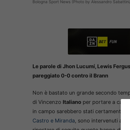
Bologna Sport News (Photo by Alessandro Sabattini
Le parole di Jhon Lucumí, Lewis Fergu
pareggiato 0-0 contro il Brann
Non è bastato un grande secondo tempo,
di Vincenzo
Italiano
per portare a casa 
in campo sarebbero stati certamente meri
Castro e Miranda
, sono intervenuti an
riportare di seguito quanto hanno dichi