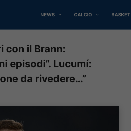
NEWS
CALCIO
BASKET
 con il Brann:
ni episodi”. Lucumí:
ione da rivedere…”