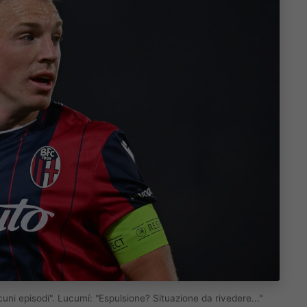
cuni episodi". Lucumí: "Espulsione? Situazione da rivedere..."