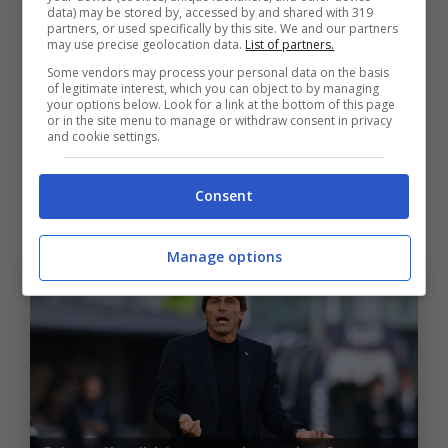
Castro, tanto il sostituto Dallinga legittima la
data) may be stored by, accessed by and shared with 319
partners, or used specifically by this site. We and our partners
scelta timbrando l’1-0. Avevamo segnalato
may use precise geolocation data.
List of partners.
Some vendors may process your personal data on the basis
come il segmento di cinque gare fra le soste
of legitimate interest, which you can object to by managing
your options below. Look for a link at the bottom of this page
di ottobre e novembre fosse stato spesso
or in the site menu to manage or withdraw consent in privacy
and cookie settings.
indicativo: ebbene, la classifica dice Inter 12
e poi Bologna 11, il che apre una nuova
Consent
dimensione alla squadra di Italiano.
Manage options