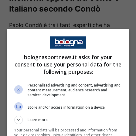
Italiano secondo Condò
Paolo Condò è tra i tanti esperti che ha
commentato la grande prestazione del
Bologna e la crisi del Napoli, esplosa con una
conferenza
di
Antonio Conte
che ha parlato
bolognasportnews.it asks for your
di tutte le cose che non stanno andando:
“
La
consent to use your personal data for the
following purposes:
vittoria del Bologna si spiega col turnover:
Conte ha riproposto pari pari la stessa
Personalised advertising and content, advertising and
content measurement, audience research and
formazione, Italiano ne ha cambiati sei su
services development
undici.
Store and/or access information on a device
Learn more
Se l’è potuto permettere perché il Bologna
funziona, e così è facile mandare in panchina
Your personal data will be processed and information from
your device (cookies, unique identifiers, and other device