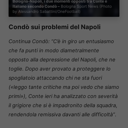
Bologna-Napoli, i due momenti opposti tra Conte e
Italiano secondo Condò –
Bologna Sport News (Photo
by Alessandro Sabattini/OneFootball)
Condò sui problemi del Napoli
Continua Condò: “C’è in giro un entusiasmo
che fa punti in modo diametralmente
opposto alla depressione del Napoli, che ne
toglie. Dopo aver provato a proteggere lo
spogliatoio attaccando chi ne sta fuori
(«leggo tante critiche ma poi vedo che siamo
primi»), Conte ieri ha analizzato con severità
il grigiore che si è impadronito della squadra,
rendendola remissiva davanti alle difficoltà”
.