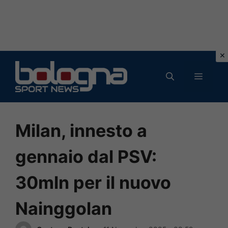
Vai
al
MENU
contenuto
Milan, innesto a
gennaio dal PSV:
30mln per il nuovo
Nainggolan