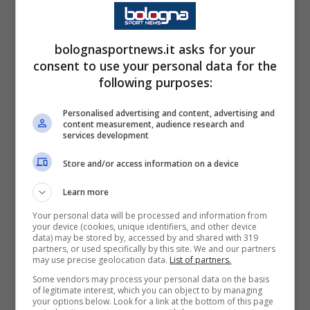
un calciatore che ricorda un po’
Nainggolan
per caratteristiche, dal momento che è molto
bolognasportnews.it asks for your
dinamico e muscolare ma che in zona gol sa
consent to use your personal data for the
following purposes:
spesso come fare la differenza. Andiamo a
vedere le ultime notizie che arrivano in tal
Personalised advertising and content, advertising and
content measurement, audience research and
senso.
services development
Store and/or access information on a device
Milan, nuovo centrocampista
per Allegri: occhi in casa PSV
Learn more
Your personal data will be processed and information from
your device (cookies, unique identifiers, and other device
Nainggolan
è un calciatore che è cresciuto
data) may be stored by, accessed by and shared with 319
partners, or used specifically by this site. We and our partners
molto alla corte di
Massimiliano Allegri
ai
may use precise geolocation data.
List of partners.
tempi del
Cagliari
ed in tal senso ci sono degli
Some vendors may process your personal data on the basis
of legitimate interest, which you can object to by managing
sviluppi non di poco conto. A quanto pare,
your options below. Look for a link at the bottom of this page