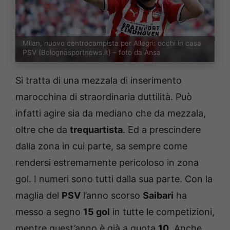
Milan, nuovo centrocampista per Allegri: occhi in casa
PSV (Bolognasportnews.it) – foto da Ansa
Si tratta di una mezzala di inserimento
marocchina di straordinaria duttilità. Può
infatti agire sia da mediano che da mezzala,
oltre che da
trequartista
. Ed a prescindere
dalla zona in cui parte, sa sempre come
rendersi estremamente pericoloso in zona
gol. I numeri sono tutti dalla sua parte. Con la
maglia del
PSV
l’anno scorso
Saibari
ha
messo a segno
15 gol
in tutte le competizioni,
mentre quest’anno è già a quota
10
. Anche