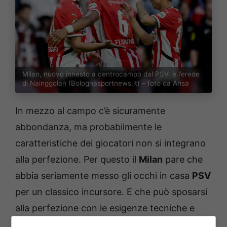
Milan, nuovo innesto a centrocampo dal PSV: è l’erede
di Nainggolan (Bolognasportnews.it) – foto da Ansa
In mezzo al campo c’è sicuramente
abbondanza, ma probabilmente le
caratteristiche dei giocatori non si integrano
alla perfezione. Per questo il
Milan
pare che
abbia seriamente messo gli occhi in casa
PSV
per un classico incursore. E che può sposarsi
alla perfezione con le esigenze tecniche e
tattiche di
Massimiliano Allegri
. Si tratta di