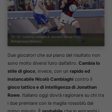
50-50: Italiano sceglierà domani (Ansa Foto –
Bolognasportnews)
Due giocatori che sul piano del risultato non
sono molto diversi l’uno dall’altro.
Cambia lo
stile di gioco
, invece, con un
rapido ed
instancabile Nicolò Cambiaghi
contro il
gioco tattico e di intelligenza di Jonathan
Rowe
. Italiano oggi dovrà ragionare su chi tra
i due premiare con la maglia rossoblù dal
primo minuto. È
probabile
che in entrambi i