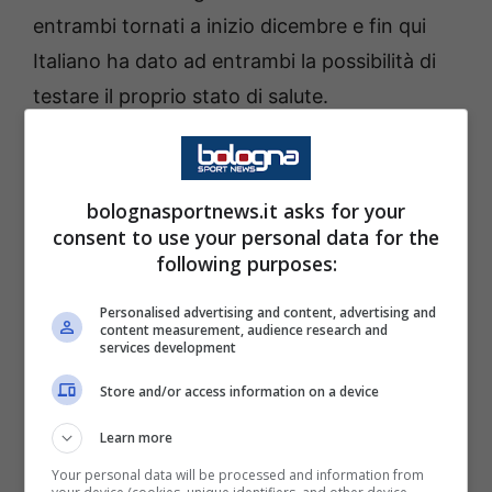
entrambi tornati a inizio dicembre e fin qui
Italiano ha dato ad entrambi la possibilità di
testare il proprio stato di salute.
Più precisamente Cambiaghi in Serie A e
Rowe
nelle coppe, dove ha anche trovato il
bolognasportnews.it asks for your
suo
primo gol in rossoblù nel match contro il
consent to use your personal data for the
following purposes:
Parma
. L’esterno
azzurro
invece, partito a
rilento nei primi match, ora sembra aver
Personalised advertising and content, advertising and
content measurement, audience research and
ritrovato la sua energia
, come dimostrato
services development
nella trasferta a Vigo con l’assist per l’1-2
Store and/or access information on a device
definitivo firmato da Bernardeschi.
Learn more
Per il confronto tra i due, il
tabellino dei gol è
Your personal data will be processed and information from