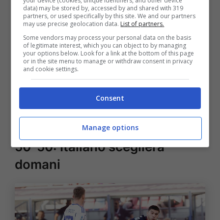
your device (cookies, unique identifiers, and other device
una voce un po’ scarna
. Soltanto un gol per
data) may be stored by, accessed by and shared with 319
partners, or used specifically by this site. We and our partners
l’inglese e due per l’esterno di Monza. Sugli
may use precise geolocation data.
List of partners.
assist
stravince quest’ultimo, con un totale di
Some vendors may process your personal data on the basis
of legitimate interest, which you can object to by managing
5 tra Serie A ed Europa League. Due esterni
your options below. Look for a link at the bottom of this page
or in the site menu to manage or withdraw consent in privacy
offensivi non “alla Orsolini”, ovvero che si
and cookie settings.
nutrono di gol, ma che giocano più a servizio
Consent
della squadra per bilanciare il gioco e portare
palla avanti.
Manage options
50-50: Italiano sceglierà
domani