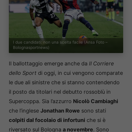
I due candidati: non una scelta facile (Ansa Foto –
Bolognasportnews)
Il ballottaggio emerge anche da
Il Corriere
dello Sport
di oggi, in cui vengono comparate
le due ali sinistre che si stanno contendendo
il posto da titolari nel debutto rossoblù in
Supercoppa. Sia l’azzurro
Nicolò Cambiaghi
che l’inglese
Jonathan Rowe
sono stati
colpiti dal focolaio di infortuni
che si è
riversato sul Bologna
a novembre
. Sono