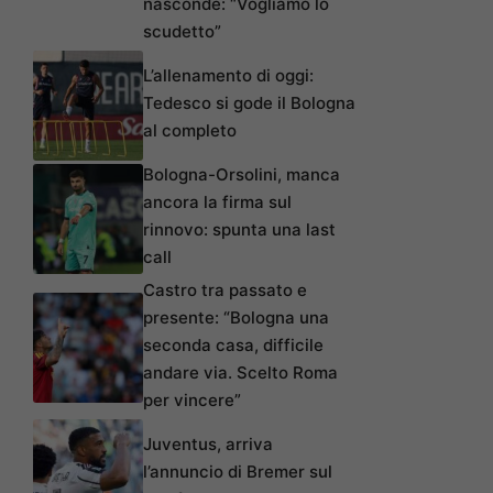
nasconde: “Vogliamo lo
scudetto”
L’allenamento di oggi:
Tedesco si gode il Bologna
al completo
Bologna-Orsolini, manca
ancora la firma sul
rinnovo: spunta una last
call
Castro tra passato e
presente: “Bologna una
seconda casa, difficile
andare via. Scelto Roma
per vincere”
Juventus, arriva
l’annuncio di Bremer sul