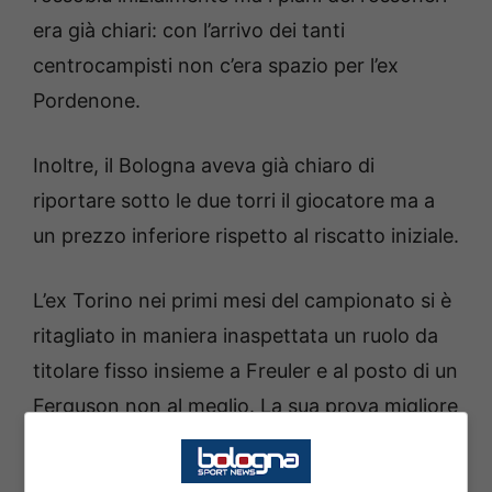
era già chiari: con l’arrivo dei tanti
centrocampisti non c’era spazio per l’ex
Pordenone.
Inoltre, il Bologna aveva già chiaro di
riportare sotto le due torri il giocatore ma a
un prezzo inferiore rispetto al riscatto iniziale.
L’ex Torino nei primi mesi del campionato si è
ritagliato in maniera inaspettata un ruolo da
titolare fisso insieme a Freuler e al posto di un
Ferguson non al meglio. La sua prova migliore
è sicuramente la doppietta contro l’Udinese in
Serie A. Inoltre, questo è un match molto