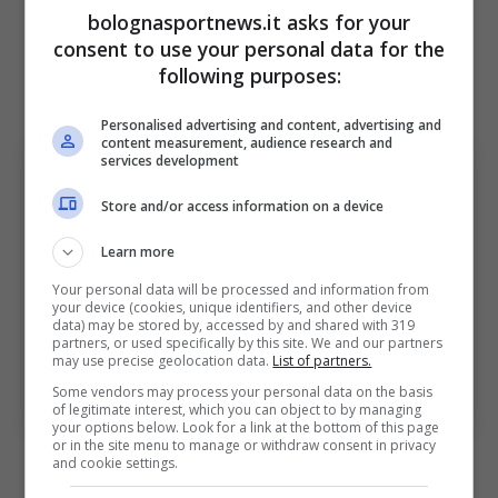
delicato per il Bologna, i felsinei sono reduci
bolognasportnews.it asks for your
consent to use your personal data for the
da ben quattro sconfitte in cinque gare con
following purposes:
Cremonese, Juventus, Atalanta e Fiorentina.
Personalised advertising and content, advertising and
content measurement, audience research and
services development
Store and/or access information on a device
Learn more
Your personal data will be processed and information from
your device (cookies, unique identifiers, and other device
data) may be stored by, accessed by and shared with 319
partners, or used specifically by this site. We and our partners
may use precise geolocation data.
List of partners.
Pobega, il classe 1999 rivuole la sua rivincita (Foto di
James Worsfold/Getty Images Via One Football)
Some vendors may process your personal data on the basis
Bolognasportnews
of legitimate interest, which you can object to by managing
your options below. Look for a link at the bottom of this page
or in the site menu to manage or withdraw consent in privacy
Il rapporto tra Italiano e Pobega
and cookie settings.