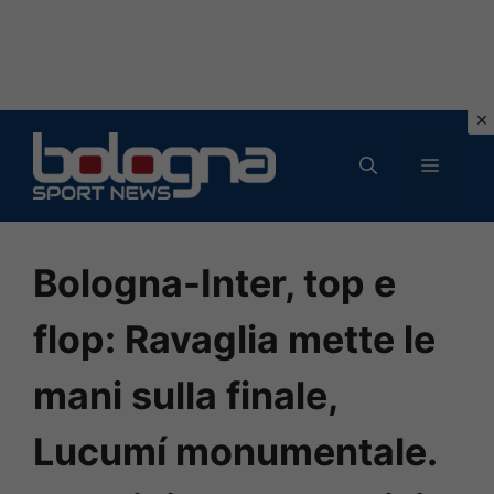
Vai
al
MENU
contenuto
Bologna-Inter, top e
flop: Ravaglia mette le
mani sulla finale,
Lucumí monumentale.