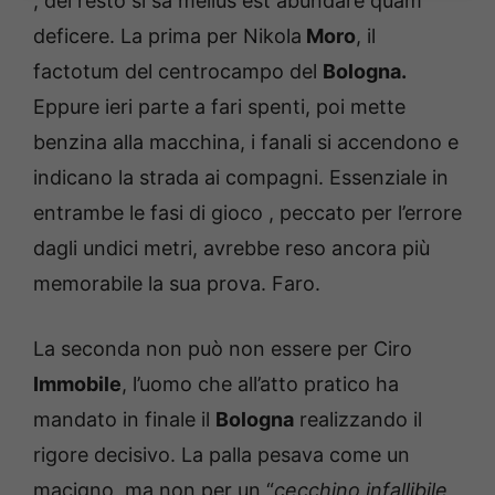
, del resto si sa melius est abundare quam
deficere. La prima per Nikola
Moro
, il
factotum del centrocampo del
Bologna.
Eppure ieri parte a fari spenti, poi mette
benzina alla macchina, i fanali si accendono e
indicano la strada ai compagni. Essenziale in
entrambe le fasi di gioco , peccato per l’errore
dagli undici metri, avrebbe reso ancora più
memorabile la sua prova. Faro.
La seconda non può non essere per Ciro
Immobile
, l’uomo che all’atto pratico ha
mandato in finale il
Bologna
realizzando il
rigore decisivo. La palla pesava come un
macigno, ma non per un “
cecchino infallibile