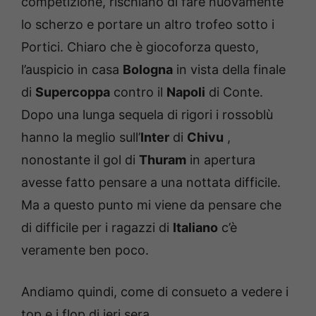
competizione, rischiano di fare nuovamente
lo scherzo e portare un altro trofeo sotto i
Portici. Chiaro che è giocoforza questo,
l’auspicio in casa
Bologna
in vista della finale
di
Supercoppa
contro il
Napoli
di Conte.
Dopo una lunga sequela di rigori i rossoblù
hanno la meglio sull’
Inter
di
Chivu
,
nonostante il gol di
Thuram
in apertura
avesse fatto pensare a una nottata difficile.
Ma a questo punto mi viene da pensare che
di difficile per i ragazzi di
Italiano
c’è
veramente ben poco.
Andiamo quindi, come di consueto a vedere i
top e i flop di ieri sera.