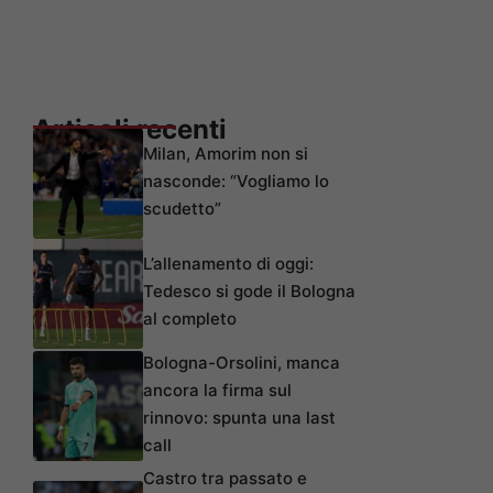
Articoli recenti
Milan, Amorim non si
nasconde: “Vogliamo lo
scudetto”
L’allenamento di oggi:
Tedesco si gode il Bologna
al completo
Bologna-Orsolini, manca
ancora la firma sul
rinnovo: spunta una last
call
Castro tra passato e