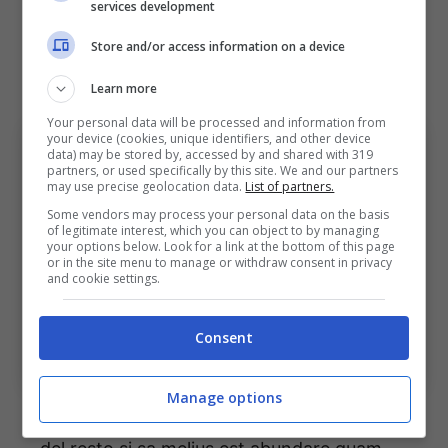
services development
capitolo de
“Il Gladiatore “
, una vaga idea su
chi sceglierebbe come attore protagonista ce
Store and/or access information on a device
l’ho. Monumentale.
Learn more
Your personal data will be processed and information from
your device (cookies, unique identifiers, and other device
data) may be stored by, accessed by and shared with 319
partners, or used specifically by this site. We and our partners
may use precise geolocation data.
List of partners.
Some vendors may process your personal data on the basis
of legitimate interest, which you can object to by managing
your options below. Look for a link at the bottom of this page
or in the site menu to manage or withdraw consent in privacy
and cookie settings.
Bologna: Ravaglia alza la saracinesca, Lucumí granitico.
Consent
Bologna Sport News (Photo by Abdullah Ahmed/Getty
Images Via OneFootball)
Manage options
Oggi ho deciso di dare ben due note di merito