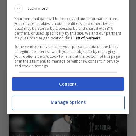
sono molto vicine alla chiusura per
Alex Tóth
Learn more
del Ferencváros, obiettivo che era finito
Your personal data will be processed and information from
your device (cookies, unique identifiers, and other device
anche nel mirino della Lazio.
data) may be stored by, accessed by and shared with 319
partners, or used specifically by this site. We and our partners
may use precise geolocation data.
List of partners.
Il piano del Bologna e l’ipotesi
Some vendors may process your personal data on the basis
of legitimate interest, which you can object to by managing
Camara
your options below. Look for a link at the bottom of this page
or in the site menu to manage or withdraw consent in privacy
and cookie settings.
Consent
Manage options