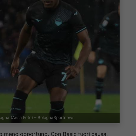
ologna (Ansa Foto) – BolognaSportnews
to meno opportuno. Con Basic fuori causa,