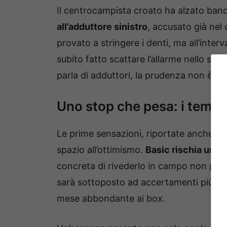
Il centrocampista croato ha alzato ban
all’adduttore sinistro
, accusato già nel
provato a stringere i denti, ma all’interv
subito fatto scattare l’allarme nello sta
parla di adduttori, la prudenza non è ma
Uno stop che pesa: i tempi
Le prime sensazioni, riportate anche da
spazio all’ottimismo.
Basic rischia uno st
concreta di rivederlo in campo non pri
sarà sottoposto ad accertamenti più appr
mese abbondante ai box.