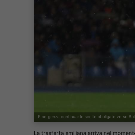
Emergenza continua: le scelte obbligate verso B
La trasferta emiliana arriva nel momen