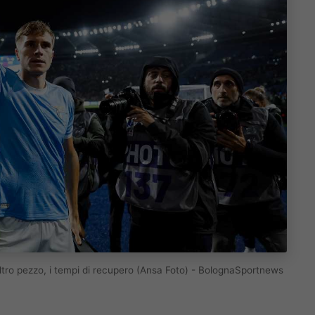
 altro pezzo, i tempi di recupero (Ansa Foto) - BolognaSportnews