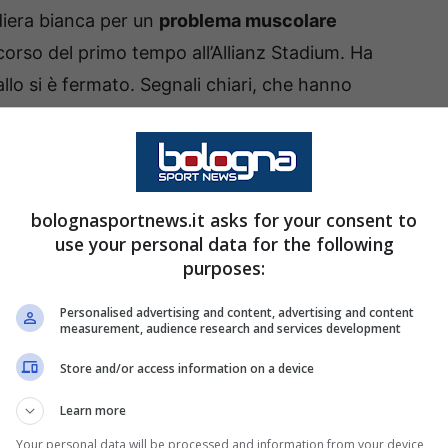
diera bianca per un
problema muscolare
 corso del primo tempo all’Allianz Stadium. Ha
allo si è fermato. Segnali chiari, che hanno
ff medico e nello spogliatoio. Perché quando si
i troppa.
 e le preoccupazioni
bolognasportnews.it asks for your consent to
use your personal data for the following
l
Corriere dello Sport
, non lasciano troppo
purposes:
op tra i 20 e i 30 giorni
, con la possibilità
Personalised advertising and content, advertising and content
ma di
marzo
. Tra oggi e domani il centrocampista
measurement, audience research and services development
ofonditi, ma l’idea che filtra è quella di un
Store and/or access information on a device
Learn more
Your personal data will be processed and information from your device