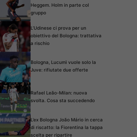
Heggem. Holm in parte col
gruppo
L’Udinese ci prova per un
obiettivo del Bologna: trattativa
a rischio
Bologna, Lucumì vuole solo la
Juve: rifiutate due offerte
Rafael Leão-Milan: nuova
svolta. Cosa sta succedendo
L’ex Bologna João Mário in cerca
di riscatto: la Fiorentina la tappa
scelta per ripartire