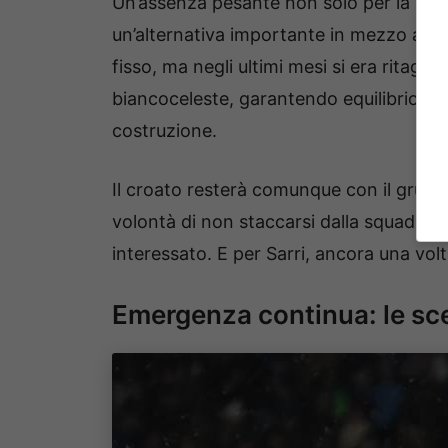
Un’assenza pesante non solo per la Lazi
un’alternativa importante in mezzo al 
fisso, ma negli ultimi mesi si era ritagl
biancoceleste, garantendo equilibrio, fis
costruzione.
Il croato resterà comunque con il gruppo
volontà di non staccarsi dalla squadra. 
interessato. E per Sarri, ancora una volta
Emergenza continua: le sce