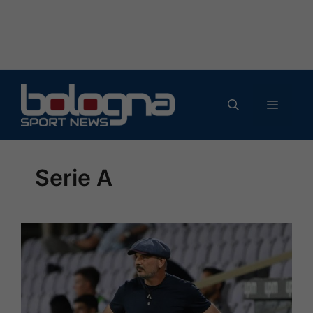
Vai
al
MENU
contenuto
Serie A