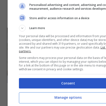
Personalised advertising and content, advertising and c
measurement, audience research and services developm
Store and/or access information on a device
Learn more
Your personal data will be processed and information from your
(cookies, unique identifiers, and other device data) may be store
accessed by and shared with 319 partners, or used specifically by
site. We and our partners may use precise geolocation data.
List
partners.
Some vendors may process your personal data on the basis of le
interest, which you can object to by managing your options belo
for a link at the bottom of this page or in the site menu to manag
withdraw consent in privacy and cookie settings.
Consent
Ecco l’arbitro di Bologna-Juventus
Manage options
21 Giugno 2020 - 12:15