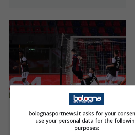
Bologna-Juventus: il film della gara
bolognasportnews.it asks for your consen
23 Giugno 2020 - 05:14
use your personal data for the followi
purposes: