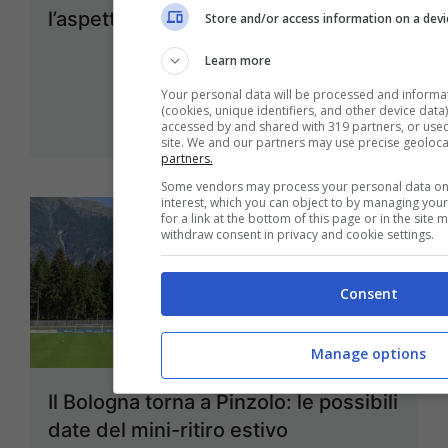
l’aspetti
Store and/or access information on a devi
13 Luglio 2020 - 08:56
Learn more
Your personal data will be processed and informa
(cookies, unique identifiers, and other device data
accessed by and shared with 319 partners, or used 
site. We and our partners may use precise geoloca
partners.
Some vendors may process your personal data on t
interest, which you can object to by managing you
for a link at the bottom of this page or in the sit
withdraw consent in privacy and cookie settings.
Consent
Manage options
Il Bologna torna a Pinzolo: le possibili
date del mini-ritiro estivo