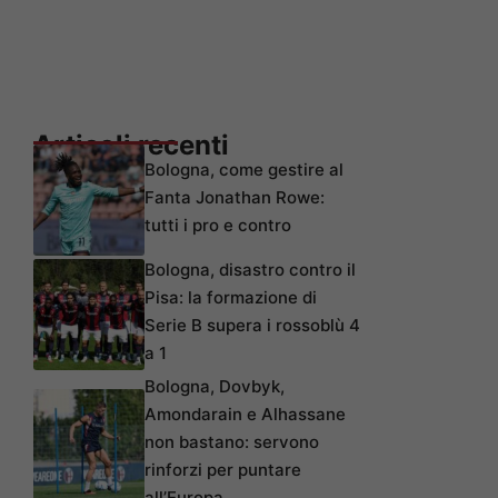
Articoli recenti
Bologna, come gestire al
Fanta Jonathan Rowe:
tutti i pro e contro
Bologna, disastro contro il
Pisa: la formazione di
Serie B supera i rossoblù 4
a 1
Bologna, Dovbyk,
Amondarain e Alhassane
non bastano: servono
rinforzi per puntare
all’Europa