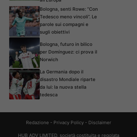
Bologna, senti Rowe: “Con
Tedesco meno vincoli”. Le
parole sui compagni e
sugli obiettivi
Bologna, futuro in bilico
per Domínguez: ci prova il
Norwich
La Germania dopo il
disastro Mondiale riparte
da lui: la nuova stella
tedesca
Redazione
-
Privacy Policy
-
Disclaimer
HUB ADV LIMITED, società costituita e regolata