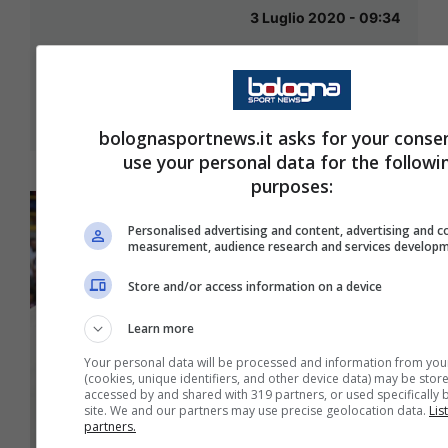
3 Luglio 2020 - 09:34
bolognasportnews.it asks for your conse
use your personal data for the followi
purposes:
Personalised advertising and content, advertising and c
measurement, audience research and services develop
Store and/or access information on a device
Learn more
Your personal data will be processed and information from you
(cookies, unique identifiers, and other device data) may be stor
accessed by and shared with 319 partners, or used specifically b
site. We and our partners may use precise geolocation data.
Lis
partners.