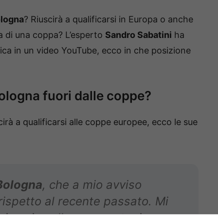
logna
? Riuscirà a qualificarsi in Europa o anche
ia di una coppa? L’esperto
Sandro Sabatini
ha
ifica in un video YouTube, ecco in che posizione
Bologna fuori dalle coppe?
irà a qualificarsi alle coppe europee, ecco le sue
Bologna
, che a mio avviso
rispetto al recente passato. Mi
icina sia sulla scorsa stagione,