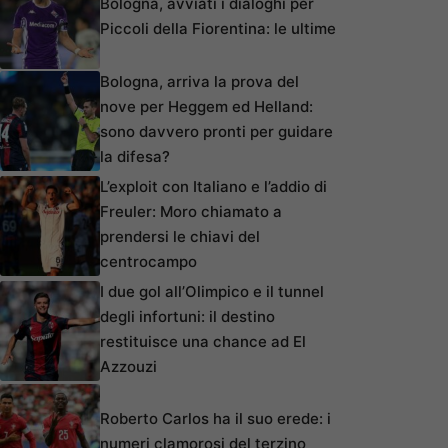
Bologna, avviati i dialoghi per
Piccoli della Fiorentina: le ultime
Bologna, arriva la prova del
nove per Heggem ed Helland:
sono davvero pronti per guidare
la difesa?
L’exploit con Italiano e l’addio di
Freuler: Moro chiamato a
prendersi le chiavi del
centrocampo
I due gol all’Olimpico e il tunnel
degli infortuni: il destino
restituisce una chance ad El
Azzouzi
Roberto Carlos ha il suo erede: i
numeri clamorosi del terzino