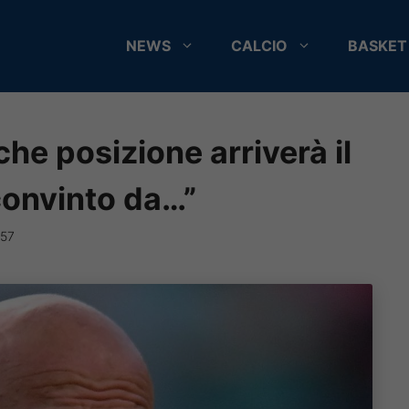
NEWS
CALCIO
BASKET
 che posizione arriverà il
convinto da…”
:57