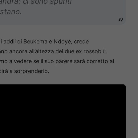
drà: ci sono spunti
estano.
i addii di Beukema e Ndoye, crede
o ancora all’altezza dei due ex rossoblù.
o a vedere se il suo parere sarà corretto al
cirà a sorprenderlo.