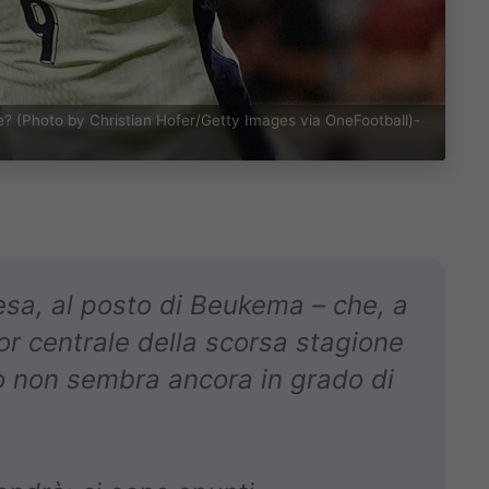
pe? (Photo by Christian Hofer/Getty Images via OneFootball)-
esa, al posto di Beukema – che, a
ior centrale della scorsa stagione
ò non sembra ancora in grado di