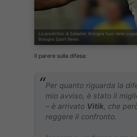
La prediction di Sabatini: Bologna fuori dalle cop
Bologna Sport News
Il parere sulla difesa:
Per quanto riguarda la dif
mio avviso, è stato il migl
– è arrivato
Vitik
, che per
reggere il confronto.