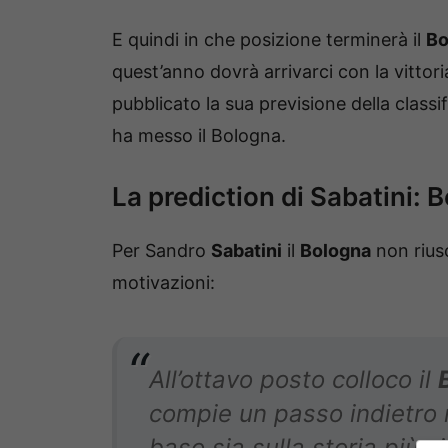
E quindi in che posizione terminerà il
Bo
quest’anno dovrà arrivarci con la vittor
pubblicato la sua previsione della class
ha messo il Bologna.
La prediction di Sabatini: 
Per Sandro
Sabatini
il
Bologna
non riusc
motivazioni:
All’ottavo posto colloco il
compie un passo indietro 
baso sia sulla storia più v