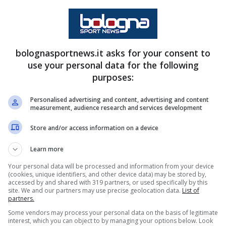
scita a reagire benissimo dopo le
ori, trovando sostituti all’altezza
lenatore straordinario.
bolognasportnews.it asks for your consent to
use your personal data for the following
purposes:
Personalised advertising and content, advertising and content
measurement, audience research and services development
Store and/or access information on a device
tenze di
Ndoye
e
Beukema
Learn more
i più sull’equilibrio complessivo
Your personal data will be processed and information from your device
(cookies, unique identifiers, and other device data) may be stored by,
l primo è arrivato
Rowe
, e sarà
accessed by and shared with 319 partners, or used specifically by this
site. We and our partners may use precise geolocation data.
List of
e se la sua esuberanza possa
partners.
Some vendors may process your personal data on the basis of legitimate
 invece faticherà a imporsi ai
interest, which you can object to by managing your options below. Look