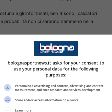
fortuna e gli infortunati, ben 4 sono i calciatori
lte probabilità non ci saranno nemmeno nella
port dell’allenamento sugli
bolognasportnews.it asks for your consent to
ufficiale
sul proprio sito in cui annuncia i
use your personal data for the following
purposes:
 preso parte tutti i calciatori. Tra gli infortunati
Immobile
e
Sulemana
, anche
Pobega
e
Casale
Personalised advertising and content, advertising and content
measurement, audience research and services development
Store and/or access information on a device
:
Learn more