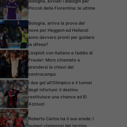
Bologna, avviati i dialoghi per
Piccoli della Fiorentina: le ultime
Bologna, arriva la prova del
nove per Heggem ed Helland:
sono davvero pronti per guidare
la difesa?
L’exploit con Italiano e l’addio di
Freuler: Moro chiamato a
prendersi le chiavi del
centrocampo
I due gol all’Olimpico e il tunnel
degli infortuni: il destino
restituisce una chance ad El
Azzouzi
Roberto Carlos ha il suo erede: i
numeri clamorosi del terzino