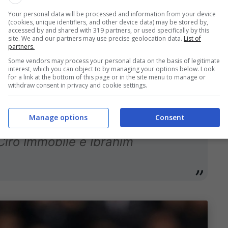
Your personal data will be processed and information from your device
(cookies, unique identifiers, and other device data) may be stored by,
accessed by and shared with 319 partners, or used specifically by this
 dei ragazzi di Vincenzo Italiano
site. We and our partners may use precise geolocation data.
List of
partners.
to. Per i rossoblù attivazione
Some vendors may process your personal data on the basis of legitimate
nico-tattiche e partitella a campo
interest, which you can object to by managing your options below. Look
for a link at the bottom of this page or in the site menu to manage or
withdraw consent in privacy and cookie settings.
Manage options
Consent
Pobega hanno svolto lavoro
 Ciro Immobile e Ibrahim