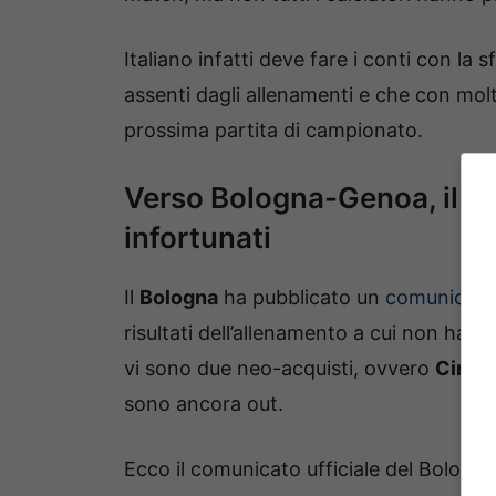
Italiano infatti deve fare i conti con la s
assenti dagli allenamenti e che con mo
prossima partita di campionato.
Verso Bologna-Genoa, il re
infortunati
Il
Bologna
ha pubblicato un
comunicato 
risultati dell’allenamento a cui non hanno
vi sono due neo-acquisti, ovvero
Ciro 
sono ancora out.
Ecco il comunicato ufficiale del Bologna