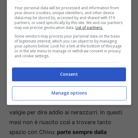
maglia nerazzurra è ormai terminato
. Il
Your personal data will be processed and information from
your device (cookies, unique identifiers, and other device
centrocampista nerazzurro è pronto a vivere
data) may be stored by, accessed by and shared with 319
partners, or used specifically by this site. We and our partners
una nuova sfida: la Juventus è alla ricerca di
may use precise geolocation data.
List of partners.
nuove alternative in ottica futura. Già a
Some vendors may process your personal data on the basis
of legitimate interest, which you can object to by managing
partire da gennaio potrebbe arrivare la sua
your options below. Look for a link at the bottom of this page
or in the site menu to manage or withdraw consent in privacy
cessione per accontentare subito il giocatore
and cookie settings.
romano cresciuto nel vivaio della Roma.
Consent
Anche il Napoli ha seguito a lungo il
centrocampista dell’Inter: Frattesi è molto
Manage options
ambito in Serie A e non vede l’ora di fare le
valigie per dire addio ai nerazzurri. In questi
mesi non è riuscito così a trovare tanto
spazio con Chivu:
parte sempre dalla