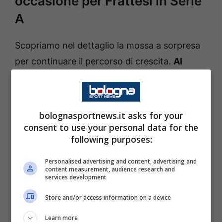
occasione per Frattesi in Serie
A
Scopriamo nel dettaglio la mossa a sorpresa
per continuare il percorso di crescita.
Al
momento è fuori dal progetto di Chivu:
vorrebbe subito avere più spazio per essere
subito protagonista in un’altra big italiana
.
bolognasportnews.it asks for your
consent to use your personal data for the
following purposes:
Personalised advertising and content, advertising and
Saranno mesi intensi per programmare la
content measurement, audience research and
services development
prossima campagna acquisti in casa Inter.
Store and/or access information on a device
Davide Frattesi non vede l’ora di ritrovare la
forma dei tempi migliori: il suo tempo in
Learn more