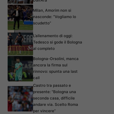
Dall’Ara”
Milan, Amorim non si
nasconde: “Vogliamo lo
scudetto”
L’allenamento di oggi:
Tedesco si gode il Bologna
al completo
Bologna-Orsolini, manca
ancora la firma sul
rinnovo: spunta una last
call
Castro tra passato e
presente: “Bologna una
seconda casa, difficile
andare via. Scelto Roma
per vincere”