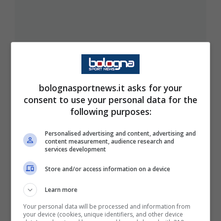
bolognasportnews.it asks for your
consent to use your personal data for the
following purposes:
Personalised advertising and content, advertising and
content measurement, audience research and
services development
Store and/or access information on a device
Learn more
Football americano: I Carpanelli
Your personal data will be processed and information from
your device (cookies, unique identifiers, and other device
Warriors perdono con i Seamen