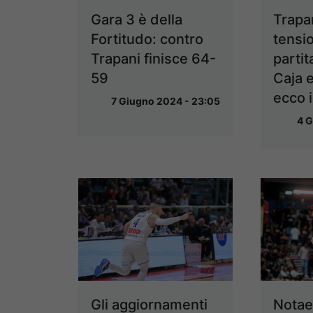
Gara 3 è della
Trapa
Fortitudo: contro
tensio
Trapani finisce 64-
partit
59
Caja e
ecco 
7 Giugno 2024 - 23:05
4 G
Gli aggiornamenti
Notae