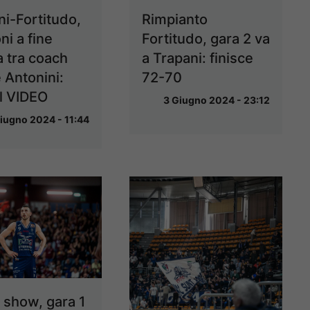
ni-Fortitudo,
Rimpianto
ni a fine
Fortitudo, gara 2 va
a tra coach
a Trapani: finisce
 Antonini:
72-70
il VIDEO
3 Giugno 2024 - 23:12
iugno 2024 - 11:44
 show, gara 1