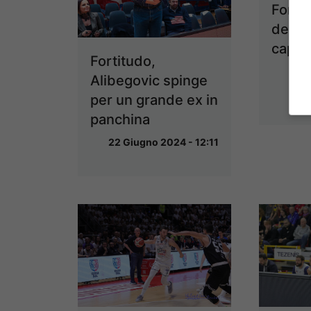
Forti
deciso
capita
Fortitudo,
18 G
Alibegovic spinge
per un grande ex in
panchina
22 Giugno 2024 - 12:11