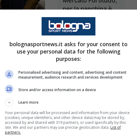
Mercato Fortitudo,
per la panchina è
corsa a due. Il
udo, ufficiale:
futuro di Ogden e
Cagnardi è il
Freeman…
 allenatore
bolognasportnews.it asks for your consent to
25 Giugno 2024 - 12:44
iugno 2024 - 17:16
use your personal data for the following
purposes:
Personalised advertising and content, advertising and content
measurement, audience research and services development
Store and/or access information on a device
Learn more
Your personal data will be processed and information from your device
(cookies, unique identifiers, and other device data) may be stored by,
accessed by and shared with 319 partners, or used specifically by this
site. We and our partners may use precise geolocation data.
List of
partners.