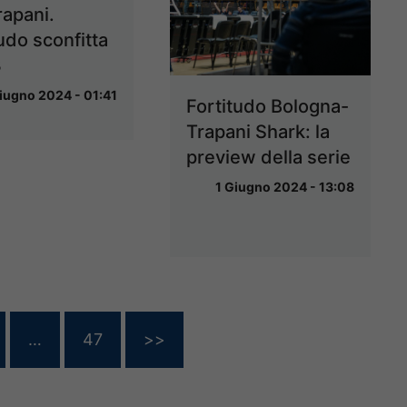
rapani.
udo sconfitta
3
iugno 2024 - 01:41
Fortitudo Bologna-
Trapani Shark: la
preview della serie
1 Giugno 2024 - 13:08
…
47
>>