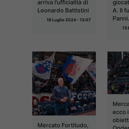
arriva l’ufficialità di
giocat
Leonardo Battistini
A. Il f
Pann
18 Luglio 2024 - 13:07
13 
Merca
ecco 
obietti
Mercato Fortitudo,
Ogde