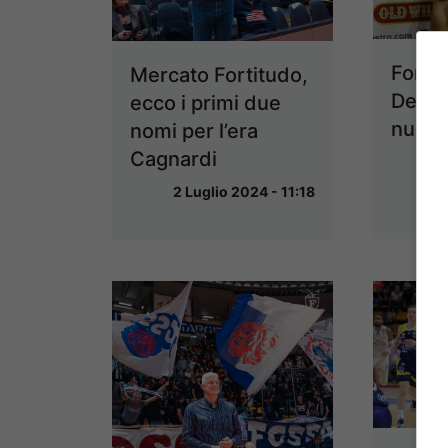
Fortit
Mercato Fortitudo,
Devis 
ecco i primi due
nuovo
nomi per l’era
Cagnardi
29 G
2 Luglio 2024 - 11:18