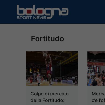
Vai
al
contenuto
Fortitudo
Colpo di mercato
Merca
della Fortitudo:
c’è l’