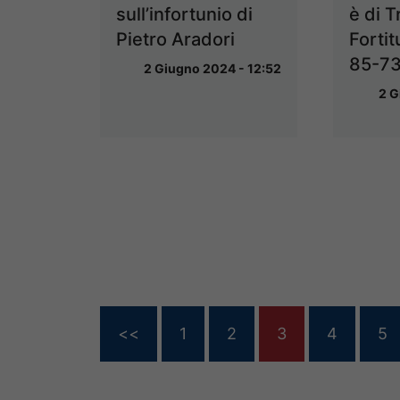
sull’infortunio di
è di T
Pietro Aradori
Fortit
85-7
2 Giugno 2024 - 12:52
2 G
<<
1
2
3
4
5