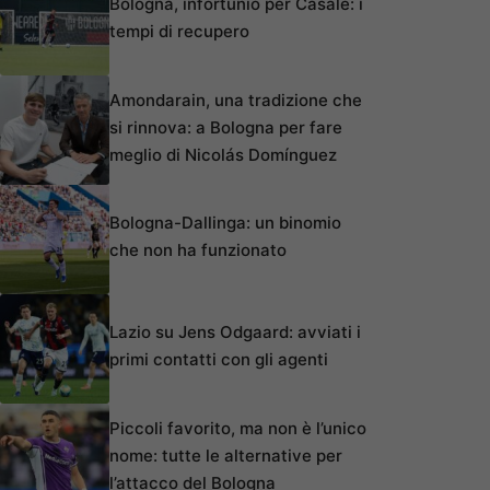
Bologna, infortunio per Casale: i
tempi di recupero
Amondarain, una tradizione che
si rinnova: a Bologna per fare
meglio di Nicolás Domínguez
Bologna-Dallinga: un binomio
che non ha funzionato
Lazio su Jens Odgaard: avviati i
primi contatti con gli agenti
Piccoli favorito, ma non è l’unico
nome: tutte le alternative per
l’attacco del Bologna