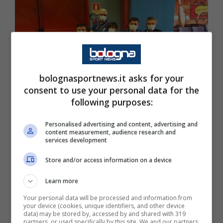
bolognasportnews.it asks for your
consent to use your personal data for the
following purposes:
Personalised advertising and content, advertising and
Bowling: il campionato regionale di
content measurement, audience research and
misto con record
services development
19 Febbraio 2021 - 14:38
Store and/or access information on a device
Learn more
Your personal data will be processed and information from
your device (cookies, unique identifiers, and other device
data) may be stored by, accessed by and shared with 319
partners, or used specifically by this site. We and our partners