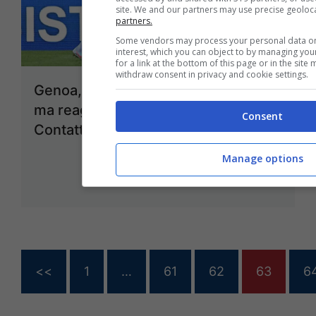
site. We and our partners may use precise geoloc
partners.
Some vendors may process your personal data on 
interest, which you can object to by managing yo
for a link at the bottom of this page or in the sit
withdraw consent in privacy and cookie settings.
Genoa, Ellertsson: “Siamo arrabbiati
ma reagiremo di gruppo. Rigore?
Consent
Contatto troppo leggero”
20 Settembre 2025 - 20:10
Manage options
<<
1
…
61
62
63
6