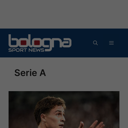
Vai
al
MENU
contenuto
Serie A