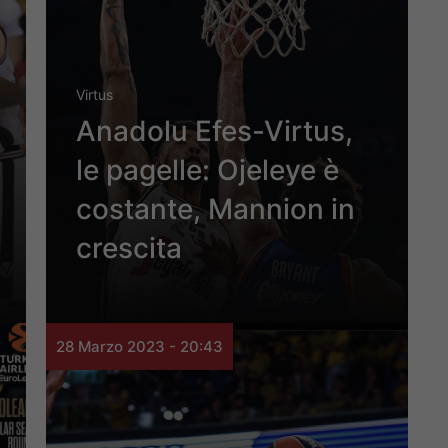
Virtus
Anadolu Efes-Virtus,
le pagelle: Ojeleye è
costante, Mannion in
crescita
28 Marzo 2023 - 20:43