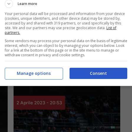
Learn more
Your personal data will be processed and information from your device
(cookies, unique identifiers, and other device data) may be stored by,
accessed by and shared with 319 partners, or used specifically by this
site. We and our partners may use precise geolocation data.
List of
partners.
Virtus
Some vendors may process your personal data on the basis of legitimate
interest, which you can object to by managing your options below. Look
La Virtus non scende
for a link at the bottom of this page or in the site menu to manage or
withdraw consent in privacy and cookie settings.
in campo, ok solo
Belinelli
Manage options
Consent
2 Aprile 2023 - 20:53