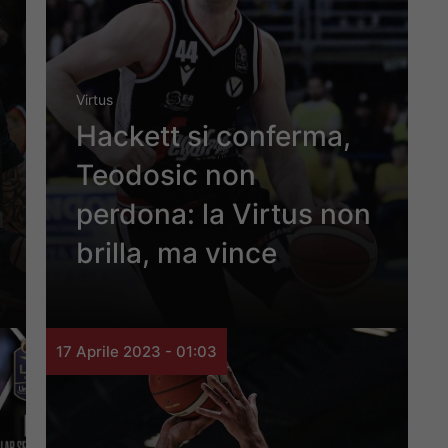
Virtus
Hackett si conferma,
Teodosic non
perdona: la Virtus non
brilla, ma vince
17 Aprile 2023 - 01:03