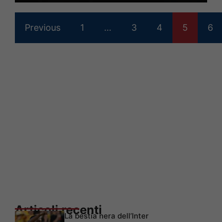
Previous
1
…
3
4
5
6
Articoli recenti
La bestia nera dell’Inter