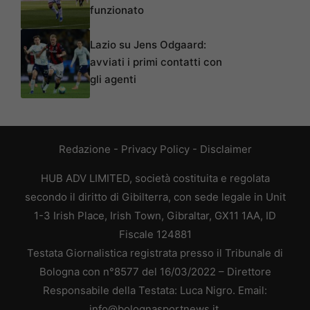
funzionato
Lazio su Jens Odgaard:
avviati i primi contatti con
gli agenti
Redazione
-
Privacy Policy
-
Disclaimer
HUB ADV LIMITED, società costituita e regolata
secondo il diritto di Gibilterra, con sede legale in Unit
1-3 Irish Place, Irish Town, Gibraltar, GX11 1AA, ID
Fiscale 124881
Testata Giornalistica registrata presso il Tribunale di
Bologna con n°8577 del 16/03/2022 – Direttore
Responsabile della Testata: Luca Nigro. Email:
info@bolognasportnews.it.