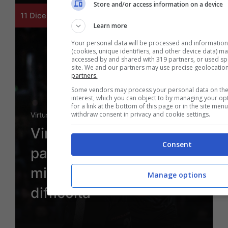
Store and/or access information on a device
11 Dicembre 2022 - 23:23
Learn more
Your personal data will be processed and information
(cookies, unique identifiers, and other device data) m
accessed by and shared with 319 partners, or used spec
site. We and our partners may use precise geolocatio
partners.
Some vendors may process your personal data on the 
interest, which you can object to by managing your op
for a link at the bottom of this page or in the site me
withdraw consent in privacy and cookie settings.
Virtus
Virtus-Scafati, le
Consent
pagelle: Hackett il
migliore, Lundberg in
Manage options
difficoltà