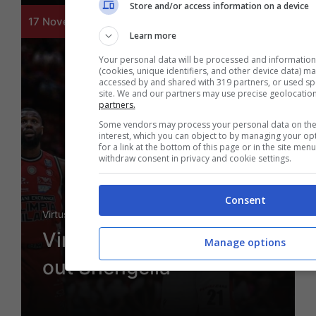
Store and/or access information on a device
17 Novembre 2022 - 20:16
Learn more
Your personal data will be processed and information
(cookies, unique identifiers, and other device data) m
accessed by and shared with 319 partners, or used spec
site. We and our partners may use precise geolocatio
partners.
Some vendors may process your personal data on the 
interest, which you can object to by managing your op
for a link at the bottom of this page or in the site me
withdraw consent in privacy and cookie settings.
Consent
Virtus
Virtus, contro Valencia
Manage options
out Shengelia