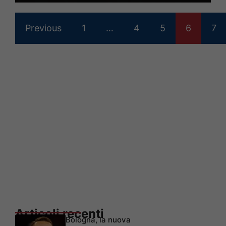
Previous
1
…
4
5
6
7
Articoli recenti
Bologna, la nuova